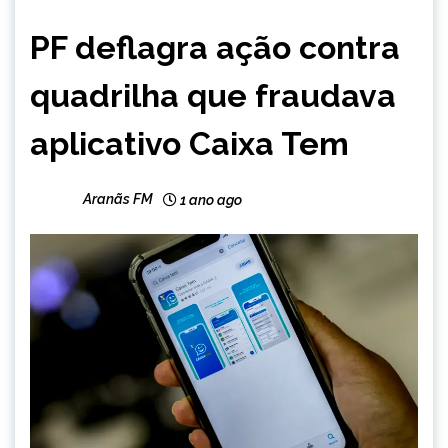
BRASIL
PF deflagra ação contra
NOTÍCIAS
quadrilha que fraudava
aplicativo Caixa Tem
Aranãs FM
1 ano ago