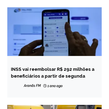
INSS vai reembolsar R$ 292 milhões a
BRASIL
beneficiários a partir de segunda
NOTÍCIAS
Aranãs FM
1 ano ago