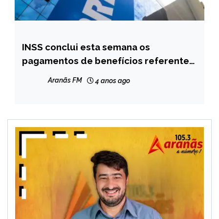
INSS conclui esta semana os
BRASIL
pagamentos de benefícios referentes
NOTÍCIAS
a fevereiro; veja quem recebe
Aranãs FM
4 anos ago