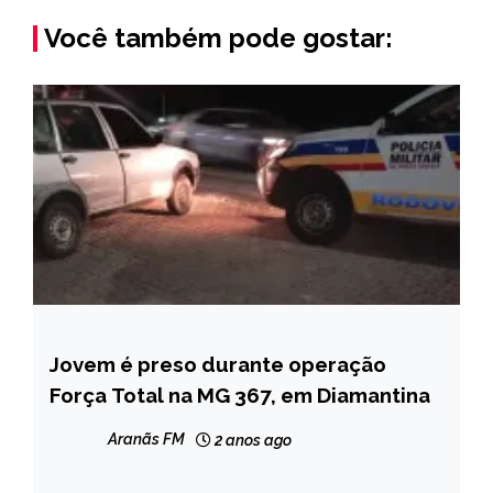
Você também pode gostar:
Jovem é preso durante operação
MINAS
GERAIS
Força Total na MG 367, em Diamantina
NOTÍCIAS
Aranãs FM
2 anos ago