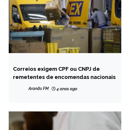
Correios exigem CPF ou CNPJ de
BRASIL
remetentes de encomendas nacionais
NOTÍCIAS
Aranãs FM
4 anos ago