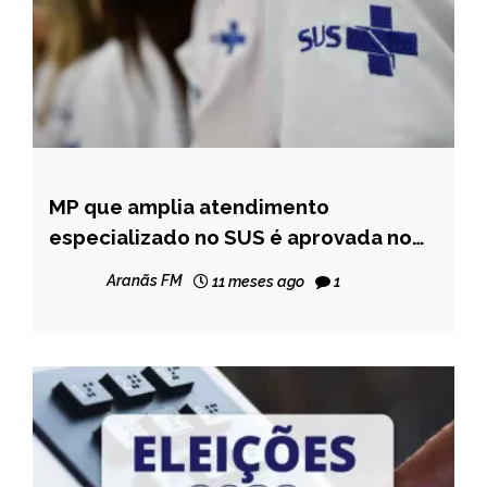
MP que amplia atendimento
BRASIL
especializado no SUS é aprovada no
NOTÍCIAS
Congresso
Aranãs FM
11 meses ago
1