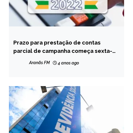
Prazo para prestação de contas
BRASIL
parcial de campanha começa sexta-
NOTÍCIAS
feira
Aranãs FM
4 anos ago