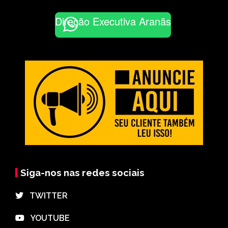
Direção Executiva Aranãs
Siga-nos nas redes sociais
⠀TWITTER
⠀YOUTUBE