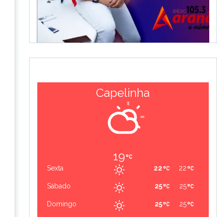
Capelinha
19
Sexta
22
22
Sábado
25
25
Domingo
25
25