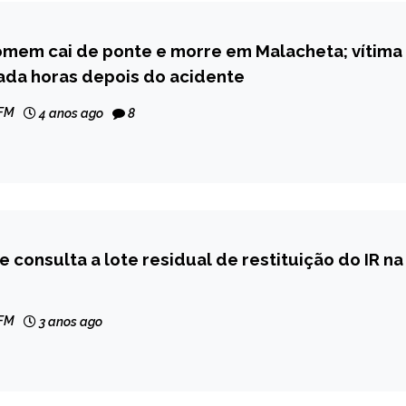
omem cai de ponte e morre em Malacheta; vítima
ada horas depois do acidente
 FM
4 anos ago
8
e consulta a lote residual de restituição do IR na
 FM
3 anos ago