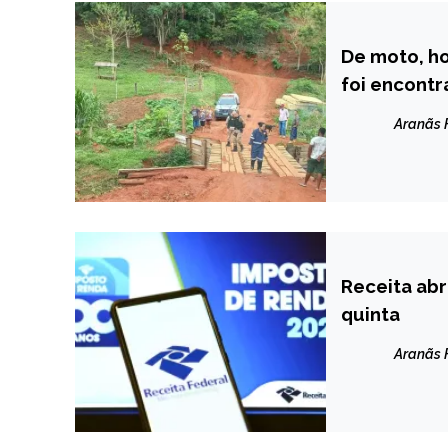
De moto, h
CAPELINHA
foi encontr
MINAS
GERAIS
Aranãs
NOTÍCIAS
Receita abr
BRASIL
quinta
NOTÍCIAS
Aranãs