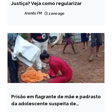
Justiça? Veja como regularizar
NOTÍCIAS
Aranãs FM
1 ano ago
Prisão em flagrante de mãe e padrasto
CAPELINHA
da adolescente suspeita de
MINAS
abandonar recém nascido em lote
GERAIS