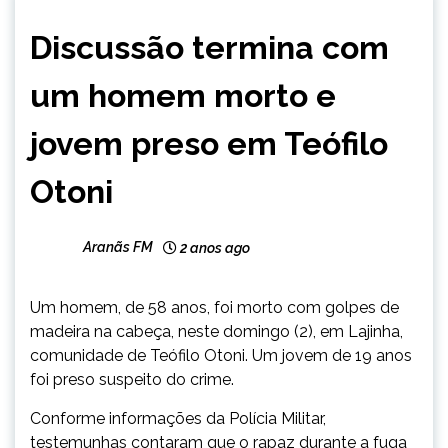
MINAS
Discussão termina com
GERAIS
NOTÍCIAS
um homem morto e
jovem preso em Teófilo
Otoni
Aranãs FM
2 anos ago
Um homem, de 58 anos, foi morto com golpes de
madeira na cabeça, neste domingo (2), em Lajinha,
comunidade de Teófilo Otoni. Um jovem de 19 anos
foi preso suspeito do crime.
Conforme informações da Polícia Militar,
testemunhas contaram que o rapaz durante a fuga