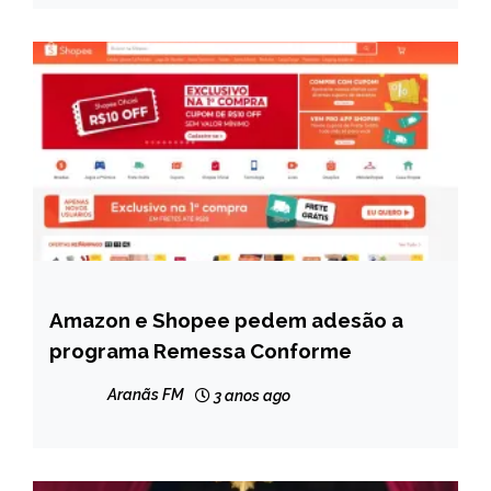
Amazon e Shopee pedem adesão a
BRASIL
programa Remessa Conforme
CAPELINHA
MINAS
Aranãs FM
3 anos ago
GERAIS
NOTÍCIAS