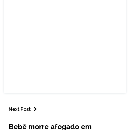
Next Post
MINAS
Bebê morre afogado em
GERAIS