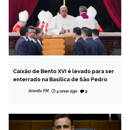
Caixão de Bento XVI é levado para ser
INTERNACIONAL
enterrado na Basílica de São Pedro
NOTÍCIAS
Aranãs FM
4 anos ago
9