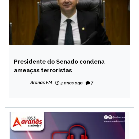
Presidente do Senado condena
BRASIL
ameaças terroristas
NOTÍCIAS
Aranãs FM
4 anos ago
7