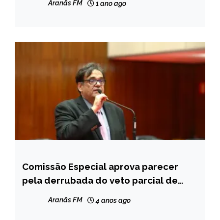
Aranãs FM
1 ano ago
vago, em Angelândia, é convertida a
NOTÍCIAS
preventiva
Comissão Especial aprova parecer
MINAS
GERAIS
pela derrubada do veto parcial de
Zema
NOTÍCIAS
Aranãs FM
4 anos ago