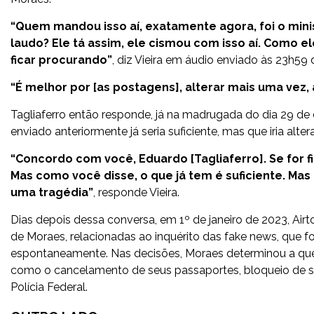
“Quem mandou isso aí, exatamente agora, foi o min
laudo? Ele tá assim, ele cismou com isso aí. Como 
ficar procurando”
, diz Vieira em áudio enviado às 23h59 
“É melhor por [as postagens], alterar mais uma vez, 
Tagliaferro então responde, já na madrugada do dia 29 de
enviado anteriormente já seria suficiente, mas que iria alt
“Concordo com você, Eduardo [Tagliaferro]. Se for f
Mas como você disse, o que já tem é suficiente. Mas
uma tragédia”
, responde Vieira.
Dias depois dessa conversa, em 1º de janeiro de 2023, Airto
de Moraes, relacionadas ao inquérito das fake news, que
espontaneamente. Nas decisões, Moraes determinou a queb
como o cancelamento de seus passaportes, bloqueio de su
Polícia Federal.