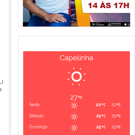
Capelinha
L)
s
27
Sexta
22
22
Sábado
25
25
Domingo
25
25