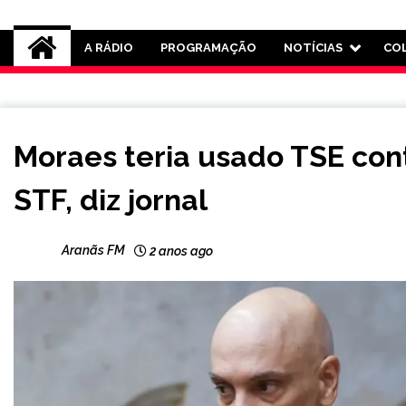
Rádio Aranãs 105.3
A RÁDIO
PROGRAMAÇÃO
NOTÍCIAS
CO
NOTÍCIAS
Moraes teria usado TSE con
STF, diz jornal
Aranãs FM
2 anos ago