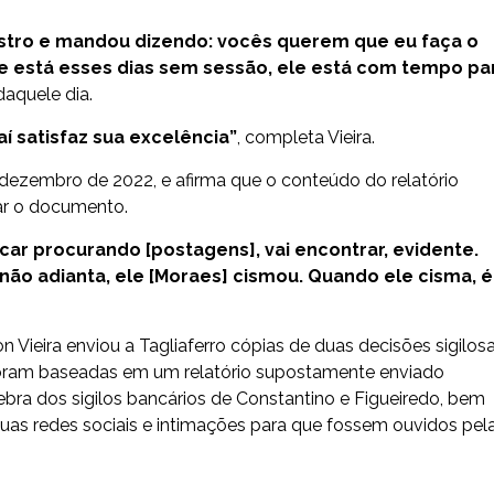
istro e mandou dizendo: vocês querem que eu faça o
ele está esses dias sem sessão, ele está com tempo pa
daquele dia.
aí satisfaz sua excelência”
, completa Vieira.
 dezembro de 2022, e afirma que o conteúdo do relatório
erar o documento.
icar procurando [postagens], vai encontrar, evidente.
 não adianta, ele [Moraes] cismou. Quando ele cisma, é
n Vieira enviou a Tagliaferro cópias de duas decisões sigilos
 foram baseadas em um relatório supostamente enviado
ra dos sigilos bancários de Constantino e Figueiredo, bem
as redes sociais e intimações para que fossem ouvidos pel