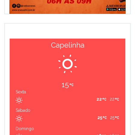
Capelinha
15
Sexta
22
22
Sábado
25
25
Domingo