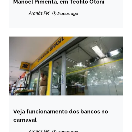
GERAIS
Manoel Pimenta, em Teófilo Otoni
NOTÍCIAS
Aranãs FM
2 anos ago
Veja funcionamento dos bancos no
BRASIL
carnaval
CAPELINHA
MINAS
Aranãs FM
3 anos ago