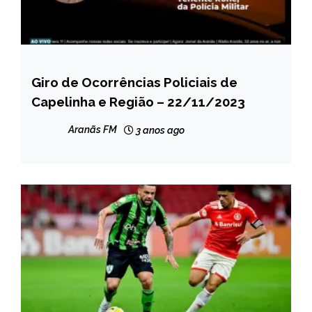
Giro de Ocorrências Policiais de
CAPELINHA
Capelinha e Região – 22/11/2023
MINAS
GERAIS
Aranãs FM
3 anos ago
NOTÍCIAS