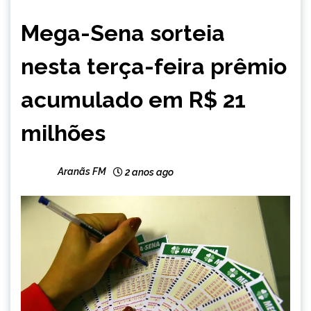
BRASIL
Mega-Sena sorteia
NOTÍCIAS
nesta terça-feira prêmio
acumulado em R$ 21
milhões
Aranãs FM
2 anos ago