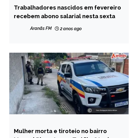
Trabalhadores nascidos em fevereiro
BRASIL
recebem abono salarial nesta sexta
NOTÍCIAS
Aranãs FM
2 anos ago
Mulher morta e tiroteio no bairro
MINAS