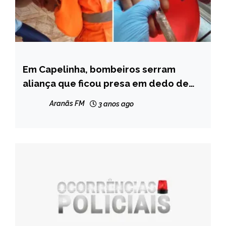
Em Capelinha, bombeiros serram
CAPELINHA
aliança que ficou presa em dedo de
NOTÍCIAS
mulher
Aranãs FM
3 anos ago