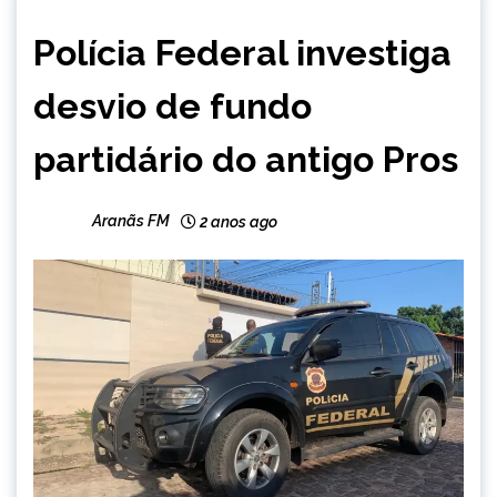
BRASIL
Polícia Federal investiga
NOTÍCIAS
desvio de fundo
partidário do antigo Pros
Aranãs FM
2 anos ago