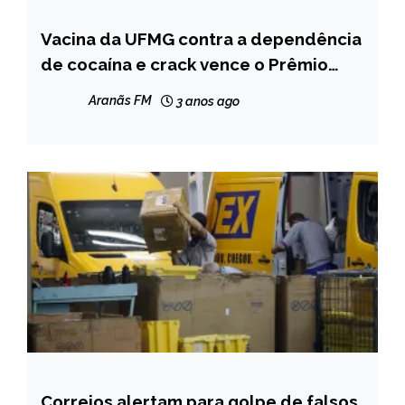
Vacina da UFMG contra a dependência
CAPELINHA
de cocaína e crack vence o Prêmio
MINAS
Euro
GERAIS
Aranãs FM
3 anos ago
NOTÍCIAS
Correios alertam para golpe de falsos
CAPELINHA