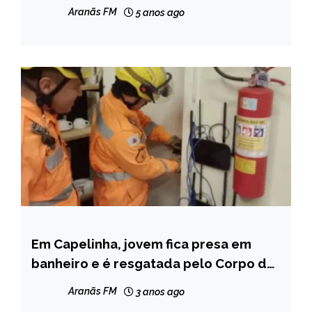
22 de outubro
NOTÍCIAS
Aranãs FM
5 anos ago
Em Capelinha, jovem fica presa em
CAPELINHA
banheiro e é resgatada pelo Corpo de
NOTÍCIAS
Bombeiros
Aranãs FM
3 anos ago