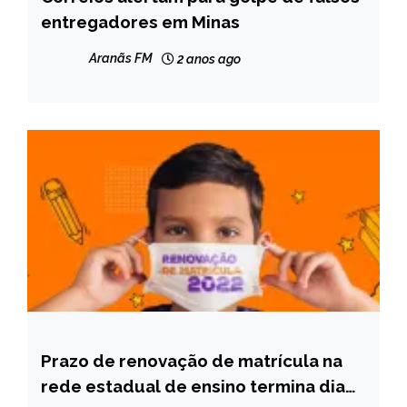
entregadores em Minas
MINAS
GERAIS
Aranãs FM
2 anos ago
NOTÍCIAS
Prazo de renovação de matrícula na
MINAS
GERAIS
rede estadual de ensino termina dia