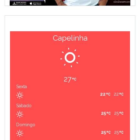
Capelinha
27
Sexta
22
22
Sábado
25
25
Domingo
25
25