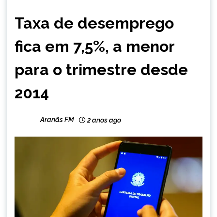
BRASIL
Taxa de desemprego
NOTÍCIAS
fica em 7,5%, a menor
para o trimestre desde
2014
Aranãs FM
2 anos ago