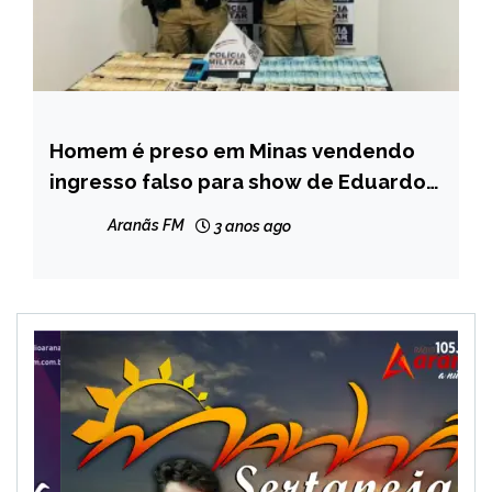
Homem é preso em Minas vendendo
CAPELINHA
ingresso falso para show de Eduardo
MINAS
Costa
GERAIS
Aranãs FM
3 anos ago
NOTÍCIAS