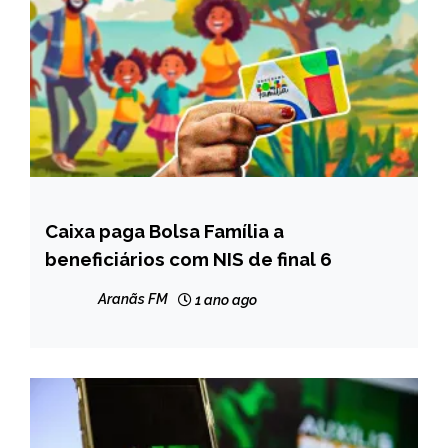
Caixa paga Bolsa Família a
BRASIL
beneficiários com NIS de final 6
NOTÍCIAS
Aranãs FM
1 ano ago