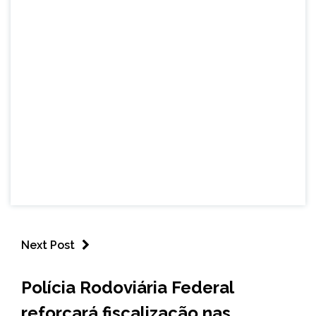
Next Post
MINAS
Polícia Rodoviária Federal
GERAIS
reforçará fiscalização nas
NOTÍCIAS