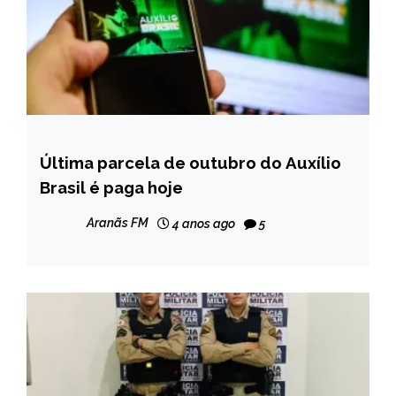
Última parcela de outubro do Auxílio
BRASIL
Brasil é paga hoje
NOTÍCIAS
Aranãs FM
4 anos ago
5