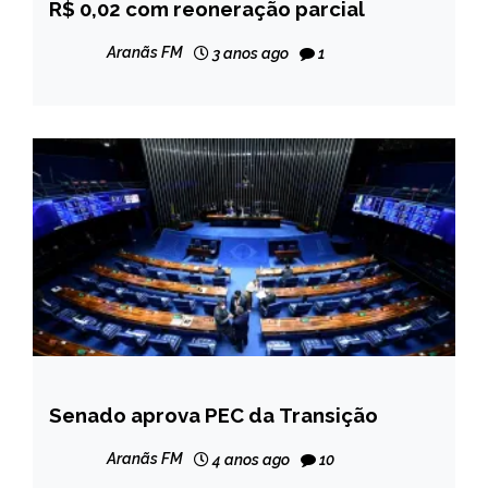
R$ 0,02 com reoneração parcial
NOTÍCIAS
Aranãs FM
3 anos ago
1
Senado aprova PEC da Transição
BRASIL
NOTÍCIAS
Aranãs FM
4 anos ago
10