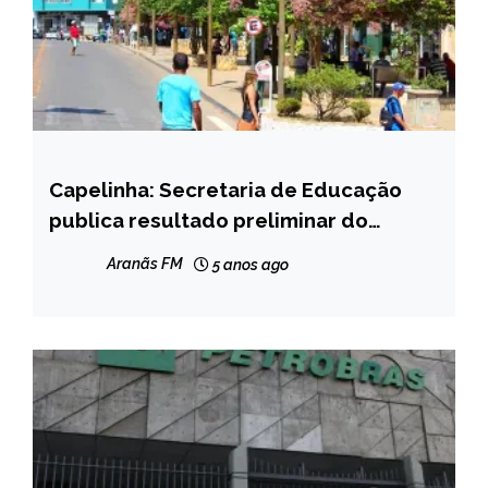
Capelinha: Secretaria de Educação
CAPELINHA
publica resultado preliminar do
NOTÍCIAS
processo de formação de Cadastro
Aranãs FM
5 anos ago