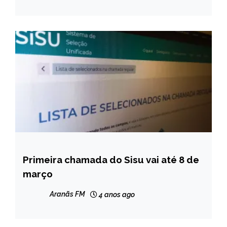
Primeira chamada do Sisu vai até 8 de
BRASIL
março
NOTÍCIAS
Aranãs FM
4 anos ago