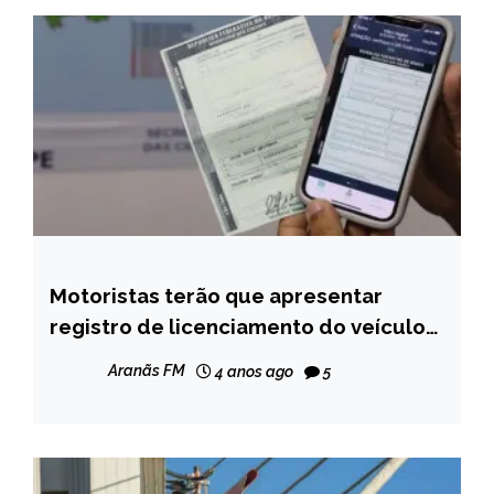
Motoristas terão que apresentar
CAPELINHA
registro de licenciamento do veículo
MINAS
em novembro
GERAIS
Aranãs FM
4 anos ago
5
NOTÍCIAS