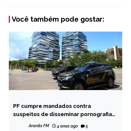
Você também pode gostar:
PF cumpre mandados contra
BRASIL
suspeitos de disseminar pornografia
NOTÍCIAS
infantil
Aranãs FM
4 anos ago
5