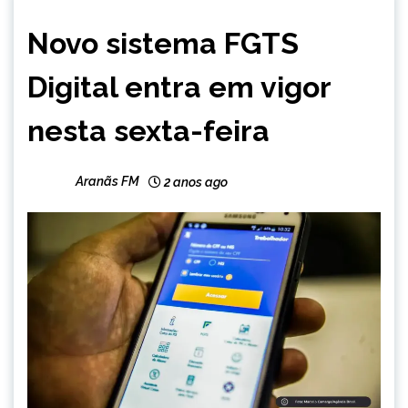
BRASIL
Novo sistema FGTS
NOTÍCIAS
Digital entra em vigor
nesta sexta-feira
Aranãs FM
2 anos ago