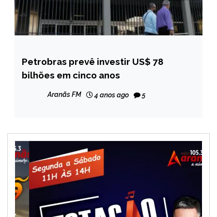
Petrobras prevê investir US$ 78
BRASIL
bilhões em cinco anos
NOTÍCIAS
Aranãs FM
4 anos ago
5