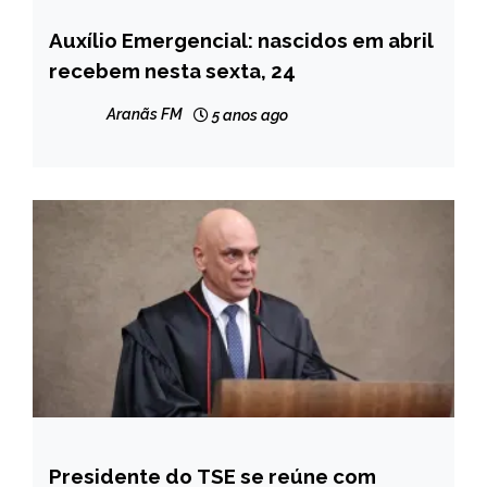
Auxílio Emergencial: nascidos em abril
BRASIL
recebem nesta sexta, 24
NOTÍCIAS
Aranãs FM
5 anos ago
Presidente do TSE se reúne com
BRASIL