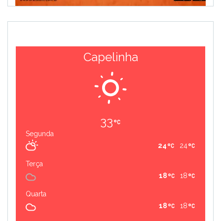
Capelinha
33
Segunda
24
24
Terça
18
18
Quarta
18
18