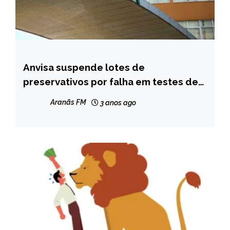
Anvisa suspende lotes de
BRASIL
preservativos por falha em testes de
NOTÍCIAS
estouro
Aranãs FM
3 anos ago