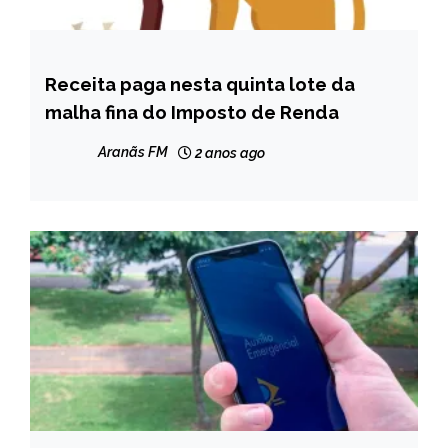
Receita paga nesta quinta lote da
BRASIL
malha fina do Imposto de Renda
NOTÍCIAS
Aranãs FM
2 anos ago