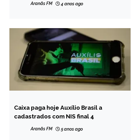
Aranãs FM
4 anos ago
Caixa paga hoje Auxílio Brasil a
BRASIL
cadastrados com NIS final 4
NOTÍCIAS
Aranãs FM
5 anos ago