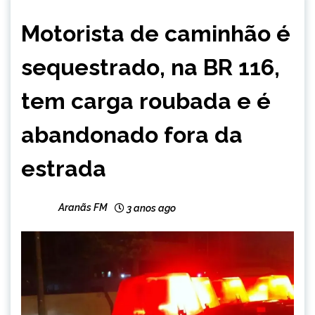
MINAS
Motorista de caminhão é
GERAIS
NOTÍCIAS
sequestrado, na BR 116,
tem carga roubada e é
abandonado fora da
estrada
Aranãs FM
3 anos ago