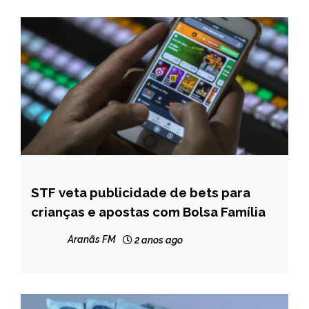
STF veta publicidade de bets para
BRASIL
crianças e apostas com Bolsa Família
NOTÍCIAS
Aranãs FM
2 anos ago