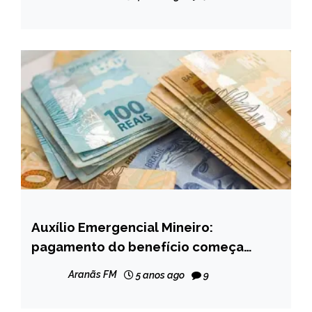
Auxílio Emergencial Mineiro:
MINAS
GERAIS
pagamento do benefício começa
amanhã; veja calendário
NOTÍCIAS
Aranãs FM
5 anos ago
9