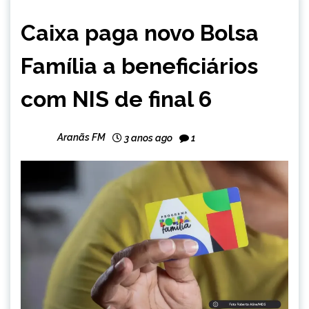
BRASIL
Caixa paga novo Bolsa
CAPELINHA
MINAS
Família a beneficiários
GERAIS
NOTÍCIAS
com NIS de final 6
Aranãs FM
3 anos ago
1