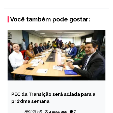
Você também pode gostar:
PEC da Transição será adiada para a
BRASIL
próxima semana
NOTÍCIAS
Aranãs FM
4 anos ago
7