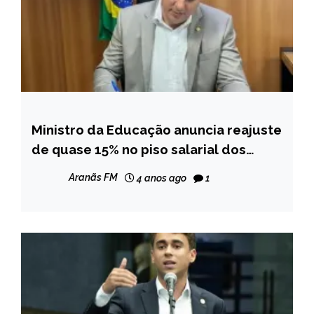
Ministro da Educação anuncia reajuste
BRASIL
de quase 15% no piso salarial dos
NOTÍCIAS
professores
Aranãs FM
4 anos ago
1