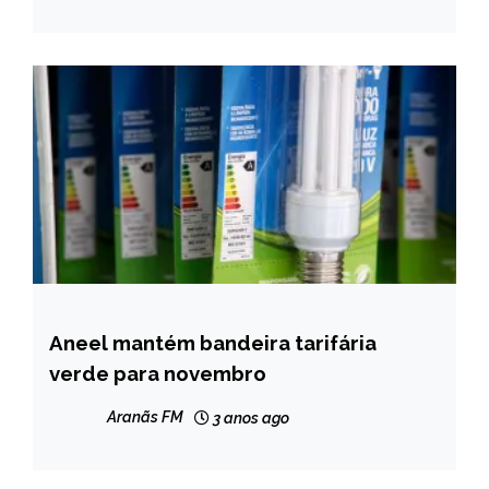
NOTÍCIAS
Aneel mantém bandeira tarifária
BRASIL
verde para novembro
CAPELINHA
MINAS
Aranãs FM
3 anos ago
GERAIS
NOTÍCIAS