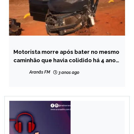
Motorista morre após bater no mesmo
MINAS
GERAIS
caminhão que havia colidido há 4 anos
em MG
NOTÍCIAS
Aranãs FM
3 anos ago