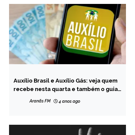
Auxílio Brasil e Auxílio Gás: veja quem
BRASIL
recebe nesta quarta e também o guia
NOTÍCIAS
de como pedir o benefício
Aranãs FM
4 anos ago