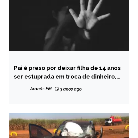
Pai é preso por deixar filha de 14 anos
MINAS
GERAIS
ser estuprada em troca de dinheiro,
em Itinga
NOTÍCIAS
Aranãs FM
3 anos ago