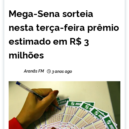
BRASIL
Mega-Sena sorteia
CAPELINHA
MINAS
nesta terça-feira prêmio
GERAIS
NOTÍCIAS
estimado em R$ 3
milhões
Aranãs FM
3 anos ago