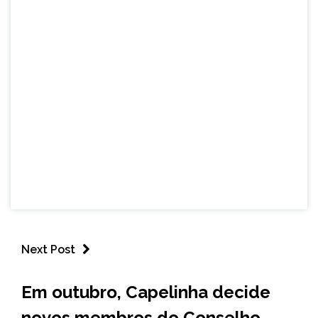
Next Post
CAPELINHA
Em outubro, Capelinha decide
NOTÍCIAS
novos membros do Conselho