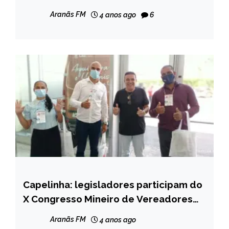
Aranãs FM
4 anos ago
6
Capelinha: legisladores participam do
CAPELINHA
X Congresso Mineiro de Vereadores
MINAS
em Belo Horizonte
GERAIS
Aranãs FM
4 anos ago