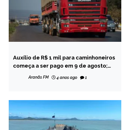
Auxílio de R$ 1 mil para caminhoneiros
BRASIL
começa a ser pago em 9 de agosto;
CAPELINHA
veja calendário
NOTÍCIAS
Aranãs FM
4 anos ago
1