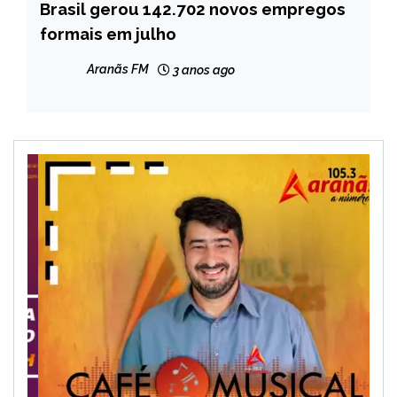
Brasil gerou 142.702 novos empregos
BRASIL
formais em julho
NOTÍCIAS
Aranãs FM
3 anos ago