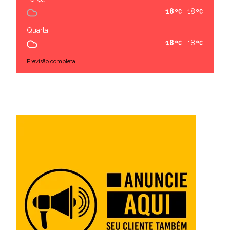
18
18
Quarta
18
18
Previsão completa