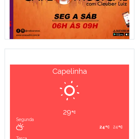
Capelinha
29
Segunda
24
24
Terça