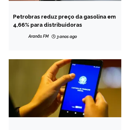
Petrobras reduz preço da gasolina em
BRASIL
4,66% para distribuidoras
CAPELINHA
MINAS
Aranãs FM
3 anos ago
GERAIS
NOTÍCIAS