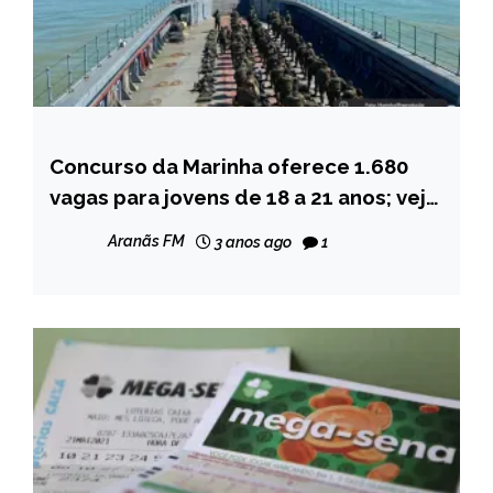
Concurso da Marinha oferece 1.680
BRASIL
vagas para jovens de 18 a 21 anos; veja
NOTÍCIAS
como se inscrever
Aranãs FM
3 anos ago
1