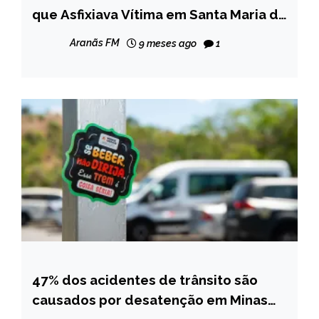
GERAIS
que Asfixiava Vítima em Santa Maria do
Suaçuí
NOTÍCIAS
Aranãs FM
9 meses ago
1
47% dos acidentes de trânsito são
MINAS
GERAIS
causados por desatenção em Minas