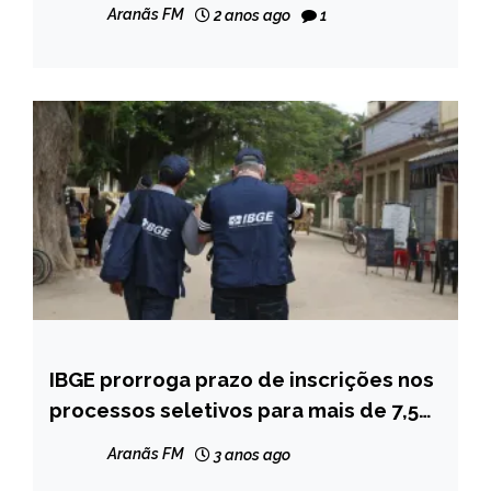
Gerais
NOTÍCIAS
Aranãs FM
2 anos ago
1
IBGE prorroga prazo de inscrições nos
BRASIL
processos seletivos para mais de 7,5
CAPELINHA
mil vagas temporárias
MINAS
Aranãs FM
3 anos ago
GERAIS