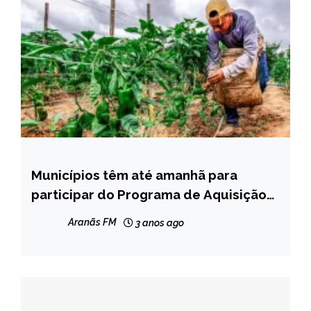
Municípios têm até amanhã para
CAPELINHA
participar do Programa de Aquisição
MINAS
de Alimentos o PPA
GERAIS
Aranãs FM
3 anos ago
NOTÍCIAS