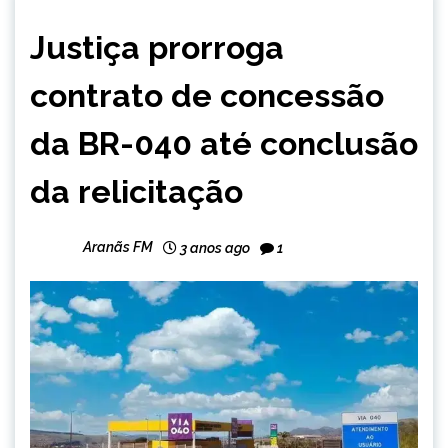
MINAS
Justiça prorroga
GERAIS
contrato de concessão
da BR-040 até conclusão
da relicitação
Aranãs FM
3 anos ago
1