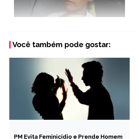
Você também pode gostar:
PM Evita Feminicídio e Prende Homem
MINAS