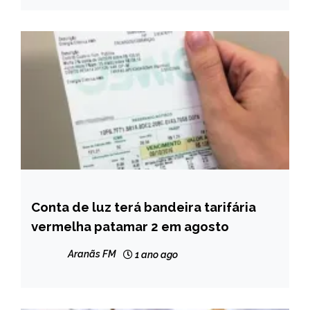
NOTÍCIAS
Conta de luz terá bandeira tarifária
BRASIL
vermelha patamar 2 em agosto
CAPELINHA
MINAS
Aranãs FM
1 ano ago
GERAIS
NOTÍCIAS