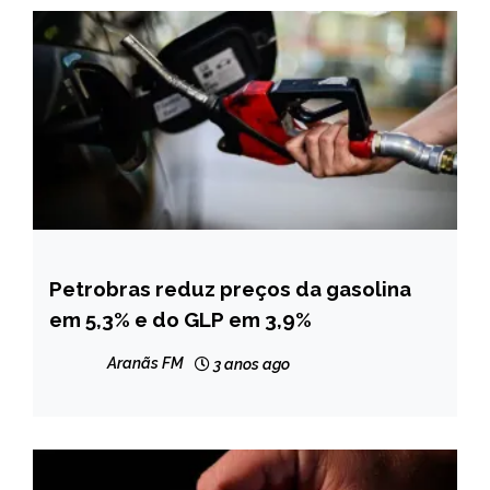
Petrobras reduz preços da gasolina
BRASIL
em 5,3% e do GLP em 3,9%
CAPELINHA
MINAS
Aranãs FM
3 anos ago
GERAIS
NOTÍCIAS