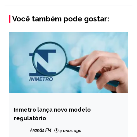
Você também pode gostar:
Inmetro lança novo modelo
BRASIL
regulatório
NOTÍCIAS
Aranãs FM
4 anos ago