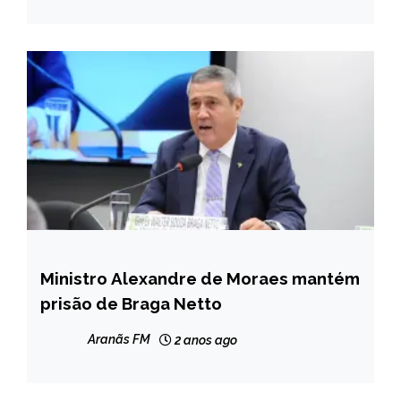
Ministro Alexandre de Moraes mantém
BRASIL
prisão de Braga Netto
Aranãs FM
2 anos ago