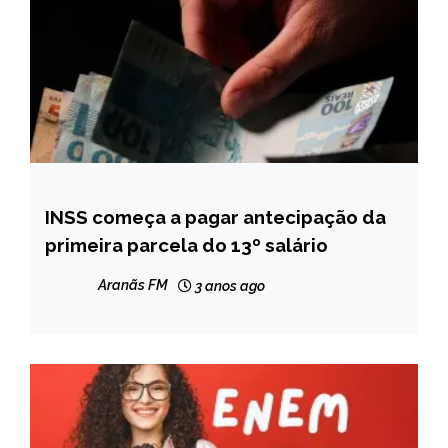
INSS começa a pagar antecipação da
BRASIL
primeira parcela do 13º salário
NOTÍCIAS
Aranãs FM
3 anos ago