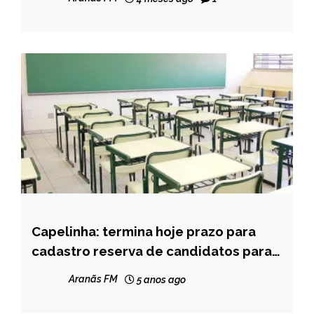
NOTÍCIAS
Capelinha: termina hoje prazo para
NOTÍCIAS
cadastro reserva de candidatos para
rede municipal de ensino
Aranãs FM
5 anos ago