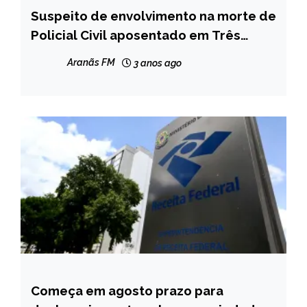
Suspeito de envolvimento na morte de
MINAS
GERAIS
Policial Civil aposentado em Três
Marias é preso no Espírito Santo
NOTÍCIAS
Aranãs FM
3 anos ago
Começa em agosto prazo para
BRASIL