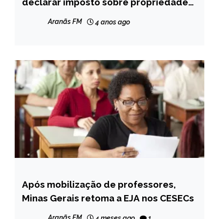
declarar imposto sobre propriedade
NOTÍCIAS
rural
Aranãs FM
4 anos ago
Após mobilização de professores,
CAPELINHA
Minas Gerais retoma a EJA nos CESECs
MINAS
GERAIS
Aranãs FM
4 meses ago
1