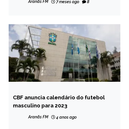
Aranãs FM
7 meses ago
8
CBF anuncia calendário do futebol
ESPORTES
masculino para 2023
NOTÍCIAS
Aranãs FM
4 anos ago