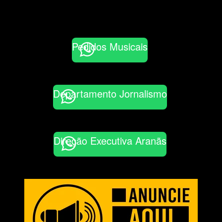
Pedidos Musicais
Departamento Jornalismo
Direção Executiva Aranãs