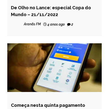
De Olho no Lance: especial Copa do
ESPORTES
Mundo – 21/11/2022
NOTÍCIAS
Aranãs FM
4 anos ago
2
Começa nesta quinta pagamento
BRASIL