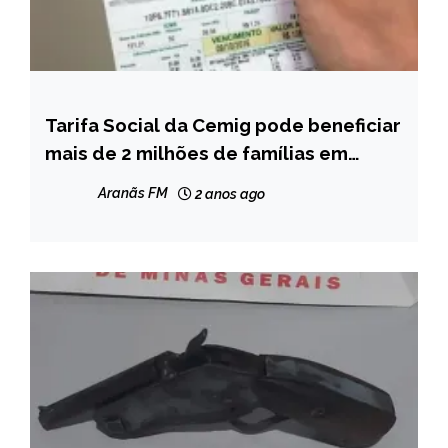
Tarifa Social da Cemig pode beneficiar
CAPELINHA
mais de 2 milhões de famílias em
MINAS
Minas Gerais
GERAIS
Aranãs FM
2 anos ago
NOTÍCIAS