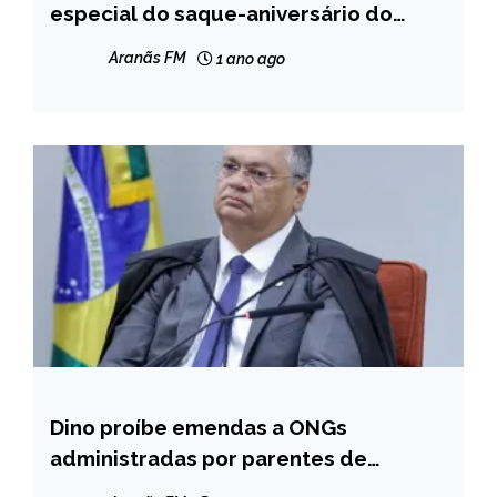
especial do saque-aniversário do
NOTÍCIAS
FGTS
Aranãs FM
1 ano ago
Dino proíbe emendas a ONGs
BRASIL
administradas por parentes de
NOTÍCIAS
parlamentares