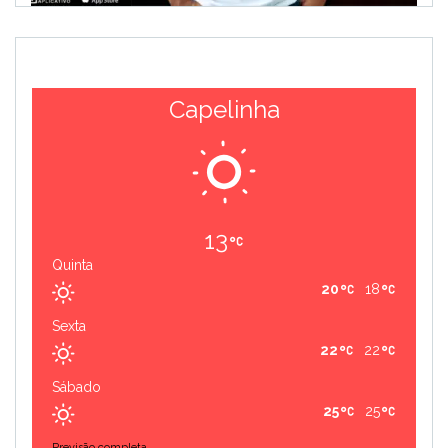
Capelinha
13
Quinta
20
18
Sexta
22
22
Sábado
25
25
Previsão completa