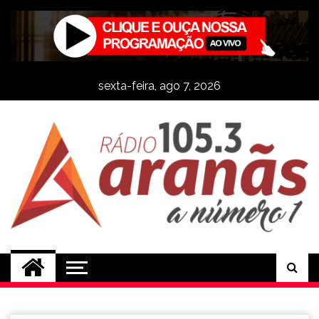
Skip
to
content
sexta-feira, ago 7, 2026
Rádio Aranãs 105.3