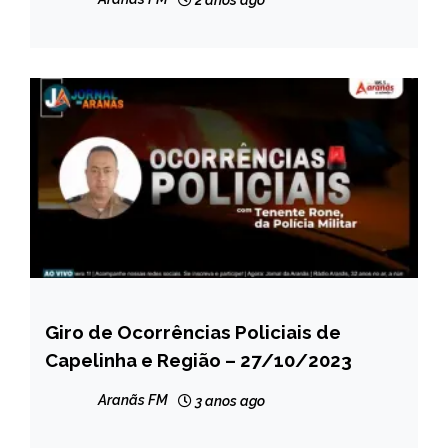
2 anos ago
Giro de Ocorrências Policiais de
CAPELINHA
Capelinha e Região – 27/10/2023
MINAS
GERAIS
Aranãs FM
3 anos ago
NOTÍCIAS