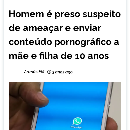
MINAS
Homem é preso suspeito
GERAIS
NOTÍCIAS
de ameaçar e enviar
conteúdo pornográfico a
mãe e filha de 10 anos
Aranãs FM
3 anos ago