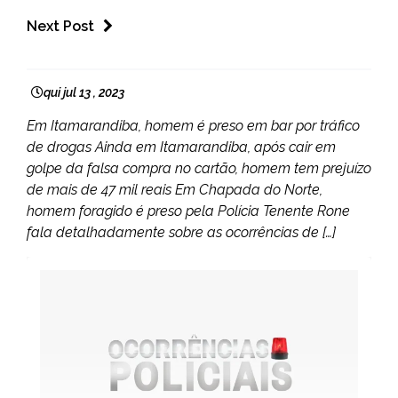
Next Post
CAPELINHA
MINAS
qui jul 13 , 2023
GERAIS
Em Itamarandiba, homem é preso em bar por tráfico
NOTÍCIAS
de drogas Ainda em Itamarandiba, após cair em
golpe da falsa compra no cartão, homem tem prejuízo
de mais de 47 mil reais Em Chapada do Norte,
homem foragido é preso pela Polícia Tenente Rone
fala detalhadamente sobre as ocorrências de […]