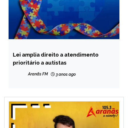
Lei amplia direito a atendimento
BRASIL
prioritário a autistas
MINAS
GERAIS
Aranãs FM
3 anos ago
NOTÍCIAS