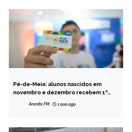
Pé-de-Meia: alunos nascidos em
BRASIL
novembro e dezembro recebem 1ª
NOTÍCIAS
parcela
Aranãs FM
1 ano ago