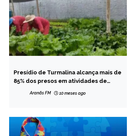
Presídio de Turmalina alcança mais de
CAPELINHA
85% dos presos em atividades de
MINAS
estudo e trabalho para
GERAIS
Aranãs FM
10 meses ago
ressocialização
NOTÍCIAS