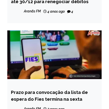
até 30/12 para renegociar débitos
MINAS
GERAIS
Aranãs FM
4 anos ago
4
NOTÍCIAS
Prazo para convocação da lista de
BRASIL
espera do Fies termina na sexta
NOTÍCIAS
Aranãs FM