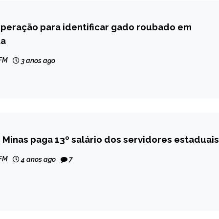
operação para identificar gado roubado em
ta
 FM
3 anos ago
Minas paga 13º salário dos servidores estaduais
 FM
4 anos ago
7