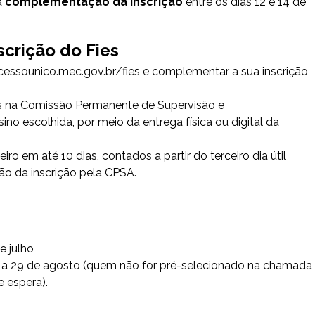
a
complementação da inscrição
entre os dias 12 e 14 de
crição do Fies
cessounico.mec.gov.br/fies
e complementar a sua inscrição
eis na Comissão Permanente de Supervisão e
o escolhida, por meio da entrega física ou digital da
o em até 10 dias, contados a partir do terceiro dia útil
o da inscrição pela CPSA.
e julho
o a 29 de agosto (quem não for pré-selecionado na chamada
e espera).