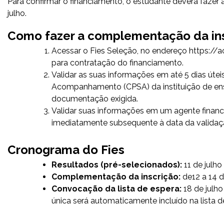
Para confirmar o financiamento, o estudante deverá fazer 
julho.
Como fazer a complementação da ins
Acessar o Fies Seleção, no endereço
https://a
para contratação do financiamento.
Validar as suas informações em até 5 dias út
Acompanhamento (CPSA) da instituição de ensin
documentação exigida.
Validar suas informações em um agente financeir
imediatamente subsequente à data da validaçã
Cronograma do Fies
Resultados (pré-selecionados):
11 de julho
Complementação da inscrição:
de12 a 14 d
Convocação da lista de espera:
18 de julh
única será automaticamente incluído na lista d