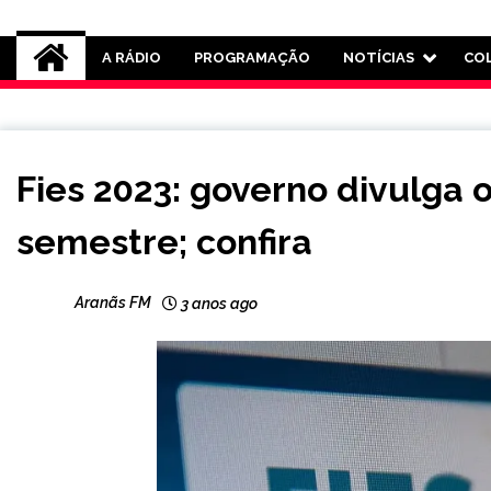
Rádio Aranãs 105.3
A RÁDIO
PROGRAMAÇÃO
NOTÍCIAS
CO
BRASIL
Fies 2023: governo divulga 
NOTÍCIAS
semestre; confira
Aranãs FM
3 anos ago