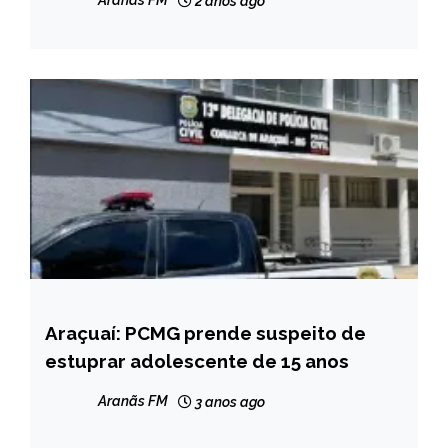
Aranãs FM
2 anos ago
Araçuaí: PCMG prende suspeito de
CAPELINHA
estuprar adolescente de 15 anos
MINAS
GERAIS
Aranãs FM
3 anos ago
NOTÍCIAS