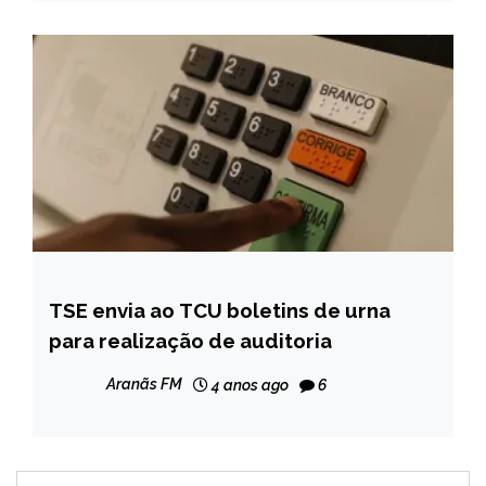
TSE envia ao TCU boletins de urna
BRASIL
para realização de auditoria
NOTÍCIAS
Aranãs FM
4 anos ago
6