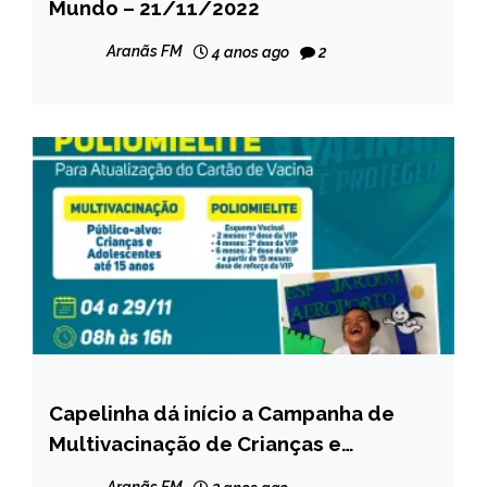
Mundo – 21/11/2022
NOTÍCIAS
Aranãs FM
4 anos ago
2
Capelinha dá início a Campanha de
CAPELINHA
Multivacinação de Crianças e
NOTÍCIAS
Adolescentes