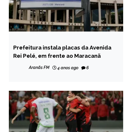
Prefeitura instala placas da Avenida
ESPORTES
Rei Pelé, em frente ao Maracanã
Aranãs FM
4 anos ago
6