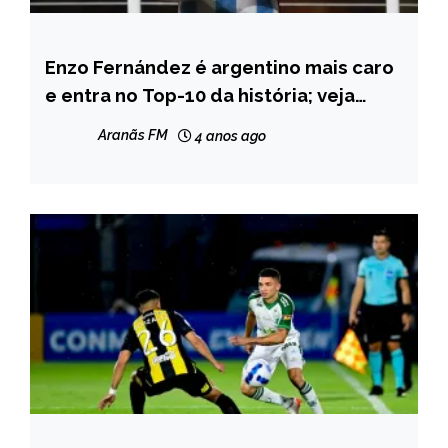
Enzo Fernández é argentino mais caro
ESPORTES
e entra no Top-10 da história; veja
ranking
Aranãs FM
4 anos ago