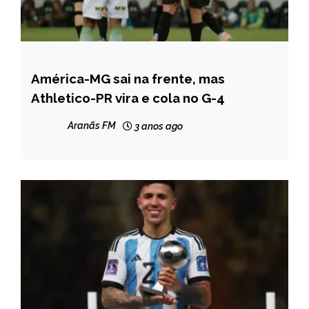
América-MG sai na frente, mas
ESPORTES
Athletico-PR vira e cola no G-4
NOTÍCIAS
Aranãs FM
3 anos ago