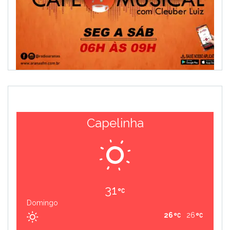
Capelinha
31
Domingo
26
26