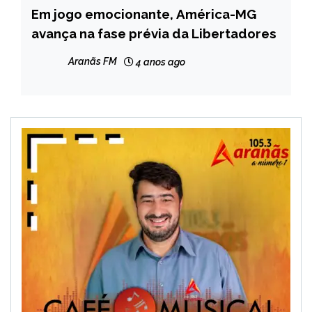
Em jogo emocionante, América-MG
ESPORTES
avança na fase prévia da Libertadores
Aranãs FM
4 anos ago