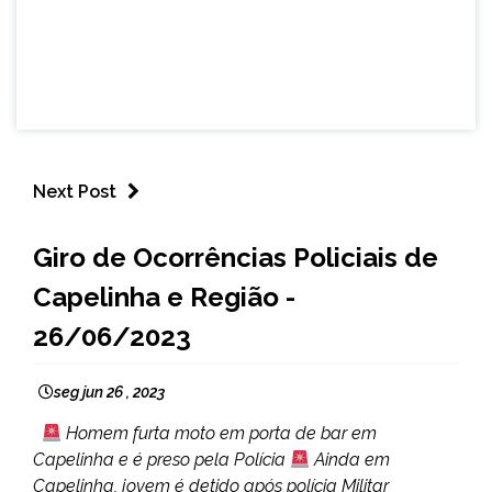
Next Post
CAPELINHA
Giro de Ocorrências Policiais de
MINAS
Capelinha e Região -
GERAIS
NOTÍCIAS
26/06/2023
seg jun 26 , 2023
Homem furta moto em porta de bar em
Capelinha e é preso pela Polícia
Ainda em
Capelinha, jovem é detido após polícia Militar