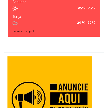
Segunda
25
25
Terça
20
20
Previsão completa