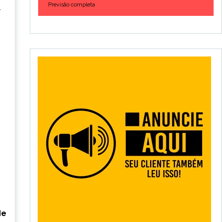
Previsão completa
r
de