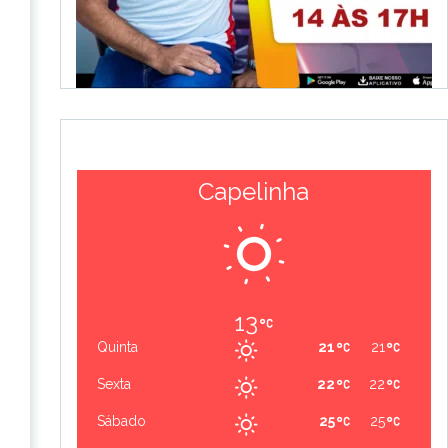
Capelinha
13
Quinta
21
21
Sexta
22
22
Sábado
25
25