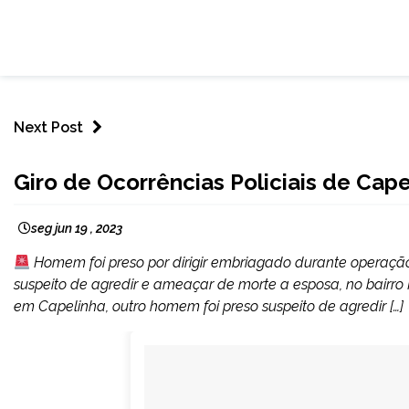
Next Post
CAPELINHA
Giro de Ocorrências Policiais de Cap
MINAS
GERAIS
seg jun 19 , 2023
NOTÍCIAS
Homem foi preso por dirigir embriagado durante operação
suspeito de agredir e ameaçar de morte a esposa, no bair
em Capelinha, outro homem foi preso suspeito de agredir […]