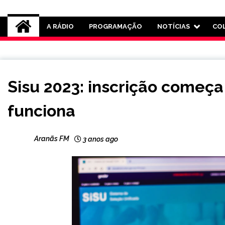
Rádio Aranãs 105.3
A RÁDIO
PROGRAMAÇÃO
NOTÍCIAS
CO
BRASIL
Sisu 2023: inscrição começ
NOTÍCIAS
funciona
Aranãs FM
3 anos ago