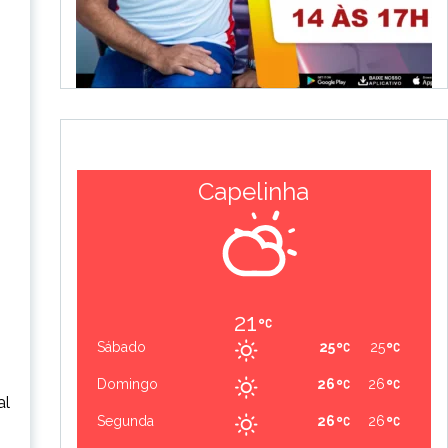
Capelinha
21
Sábado
25
25
Domingo
26
26
al
Segunda
26
26