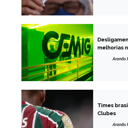
Desligament
CAPELINHA
melhorias n
NOTÍCIAS
Aranãs
Times brasi
ESPORTES
Clubes
INTERNACION
NOTÍCIAS
Aranãs