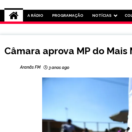
Rádio Aranãs 105.3
A RÁDIO
PROGRAMAÇÃO
NOTÍCIAS
CO
BRASIL
Câmara aprova MP do Mais 
NOTÍCIAS
Aranãs FM
3 anos ago