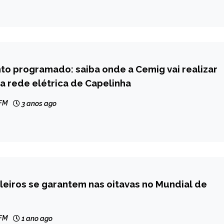
o programado: saiba onde a Cemig vai realizar
a rede elétrica de Capelinha
 FM
3 anos ago
leiros se garantem nas oitavas no Mundial de
AL
 FM
1 ano ago