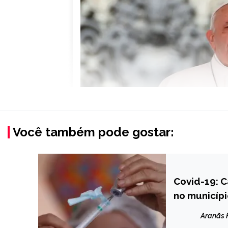
Você também pode gostar:
Covid-19: 
CAPELINHA
no municípi
NOTÍCIAS
Aranãs