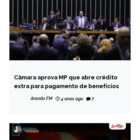
Câmara aprova MP que abre crédito
BRASIL
extra para pagamento de benefícios
NOTÍCIAS
Aranãs FM
4 anos ago
7