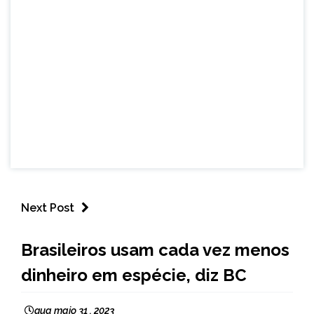
Next Post
BRASIL
Brasileiros usam cada vez menos
NOTÍCIAS
dinheiro em espécie, diz BC
qua maio 31 , 2023