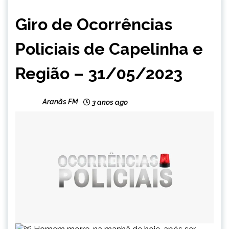
CAPELINHA
Giro de Ocorrências
MINAS
GERAIS
Policiais de Capelinha e
NOTÍCIAS
Região – 31/05/2023
Aranãs FM
3 anos ago