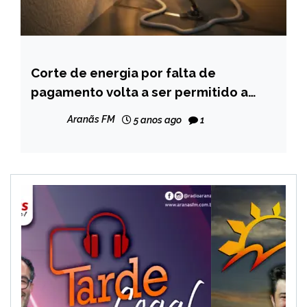
Corte de energia por falta de
MINAS
GERAIS
pagamento volta a ser permitido a
partir desta sexta
NOTÍCIAS
Aranãs FM
5 anos ago
1