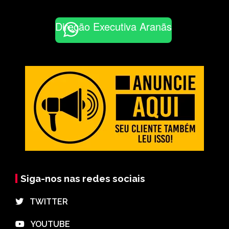
Direção Executiva Aranãs
Siga-nos nas redes sociais
⠀TWITTER
⠀YOUTUBE