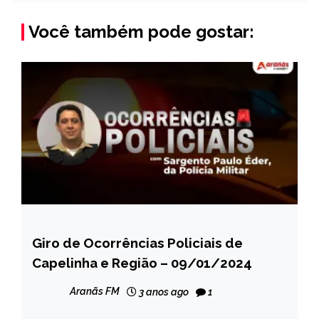
Você também pode gostar:
Giro de Ocorrências Policiais de
CAPELINHA
Capelinha e Região – 09/01/2024
MINAS
GERAIS
Aranãs FM
3 anos ago
1
NOTÍCIAS