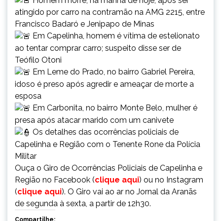
Homem morre, na manhã de hoje, após ser
atingido por carro na contramão na AMG 2215, entre
Francisco Badaró e Jenipapo de Minas
Em Capelinha, homem é vítima de estelionato
ao tentar comprar carro; suspeito disse ser de
Teófilo Otoni
Em Leme do Prado, no bairro Gabriel Pereira,
idoso é preso após agredir e ameaçar de morte a
esposa
Em Carbonita, no bairro Monte Belo, mulher é
presa após atacar marido com um canivete
Os detalhes das ocorrências policiais de
Capelinha e Região com o Tenente Rone da Polícia
Militar
Ouça o Giro de Ocorrências Policiais de Capelinha e
Região no Facebook (
clique aqui
) ou no Instagram
(
clique aqui
). O Giro vai ao ar no Jornal da Aranãs
de segunda à sexta, a partir de 12h30.
Compartilhe: