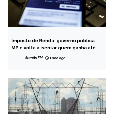
Imposto de Renda: governo publica
BRASIL
MP e volta a isentar quem ganha até
NOTÍCIAS
dois salários mínimos
Aranãs FM
1 ano ago