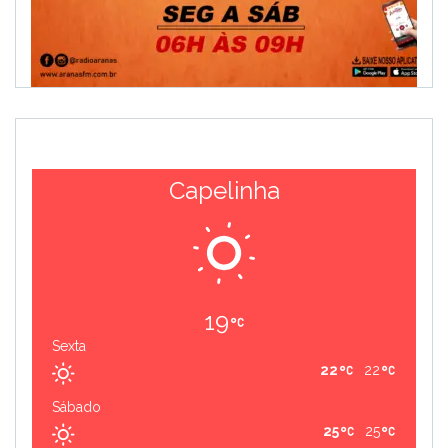
Capelinha
19
Sexta
22
22
Sábado
25
25