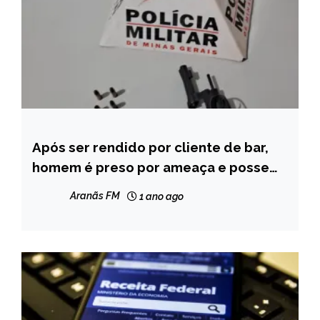
Após ser rendido por cliente de bar,
CAPELINHA
homem é preso por ameaça e posse
MINAS
ilegal de arma de fogo em Chapada do
GERAIS
Aranãs FM
1 ano ago
Norte
NOTÍCIAS