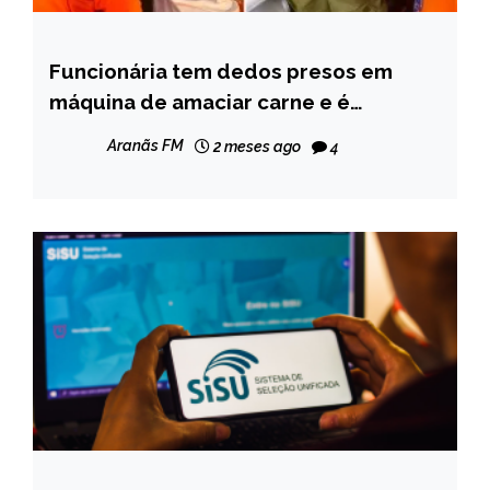
Funcionária tem dedos presos em
CAPELINHA
máquina de amaciar carne e é
NOTÍCIAS
resgatado pelos Bombeiros em
Aranãs FM
2 meses ago
4
Capelinha