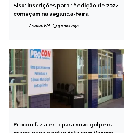
Sisu: inscrições para 1ª edição de 2024
BRASIL
começam na segunda-feira
NOTÍCIAS
Aranãs FM
3 anos ago
Procon faz alerta para novo golpe na
CAPELINHA
praça: ouça a entrevista com Vanessa