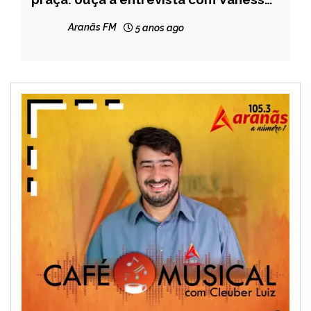
NOTÍCIAS
Pimenta Henriques
Aranãs FM
5 anos ago