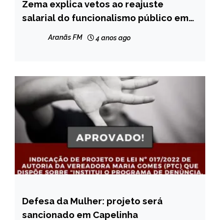
Zema explica vetos ao reajuste
MINAS
GERAIS
salarial do funcionalismo público em
Minas; veja série de tweets publicados
NOTÍCIAS
Aranãs FM
4 anos ago
pelo governador
Defesa da Mulher: projeto será
CAPELINHA
sancionado em Capelinha
NOTÍCIAS