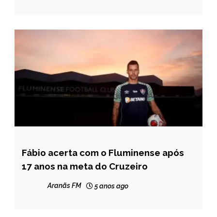
Fábio acerta com o Fluminense após
ESPORTES
17 anos na meta do Cruzeiro
NOTÍCIAS
Aranãs FM
5 anos ago