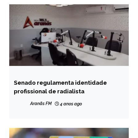
Senado regulamenta identidade
BRASIL
profissional de radialista
NOTÍCIAS
Aranãs FM
4 anos ago