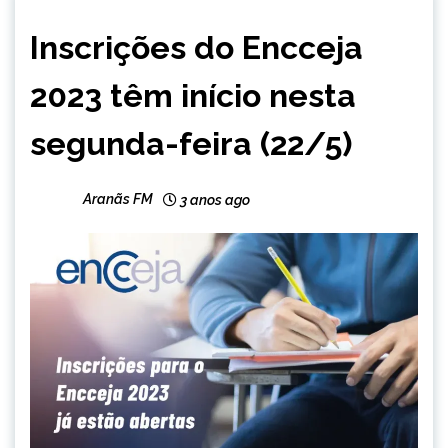
BRASIL
Inscrições do Encceja
MINAS
GERAIS
2023 têm início nesta
NOTÍCIAS
segunda-feira (22/5)
Aranãs FM
3 anos ago