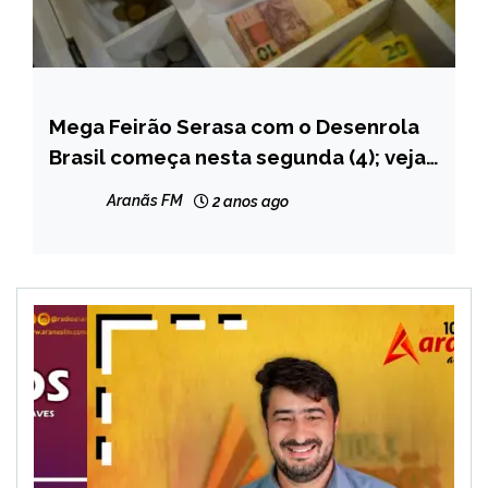
Mega Feirão Serasa com o Desenrola
BRASIL
Brasil começa nesta segunda (4); veja
NOTÍCIAS
como negociar dívidas
Aranãs FM
2 anos ago