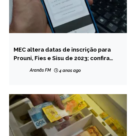
MEC altera datas de inscrição para
BRASIL
Prouni, Fies e Sisu de 2023; confira
NOTÍCIAS
calendários
Aranãs FM
4 anos ago