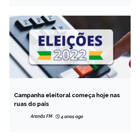
Campanha eleitoral começa hoje nas
BRASIL
ruas do país
Aranãs FM
4 anos ago