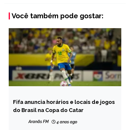
Você também pode gostar:
Fifa anuncia horários e locais de jogos
ESPORTES
do Brasil na Copa do Catar
NOTÍCIAS
Aranãs FM
4 anos ago