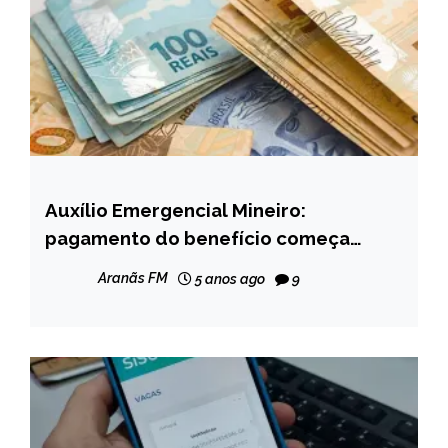
Auxílio Emergencial Mineiro:
MINAS
GERAIS
pagamento do benefício começa
amanhã; veja calendário
NOTÍCIAS
Aranãs FM
5 anos ago
9