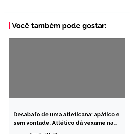
Você também pode gostar:
Desabafo de uma atleticana: apático e
ESPORTES
sem vontade, Atlético dá vexame na
NOTÍCIAS
Vila Belmiro