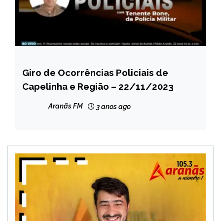
Giro de Ocorrências Policiais de
CAPELINHA
Capelinha e Região – 22/11/2023
MINAS
GERAIS
Aranãs FM
3 anos ago
NOTÍCIAS