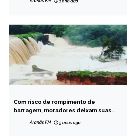
Aranãs FM
1 ano ago
Com risco de rompimento de
MINAS
GERAIS
barragem, moradores deixam suas
casas em MG
NOTÍCIAS
Aranãs FM
5 anos ago