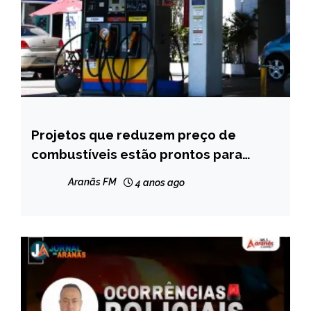
Projetos que reduzem preço de
BRASIL
combustíveis estão prontos para
NOTÍCIAS
votação
Aranãs FM
4 anos ago