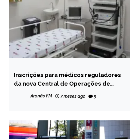
Inscrições para médicos reguladores
MINAS
GERAIS
da nova Central de Operações de
Minas Gerais são prorrogadas
NOTÍCIAS
Aranãs FM
7 meses ago
5