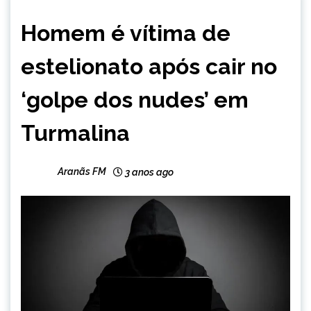
CAPELINHA
Homem é vítima de
MINAS
GERAIS
estelionato após cair no
NOTÍCIAS
‘golpe dos nudes’ em
Turmalina
Aranãs FM
3 anos ago