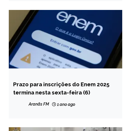
Prazo para inscrições do Enem 2025
BRASIL
termina nesta sexta-feira (6)
NOTÍCIAS
Aranãs FM
1 ano ago