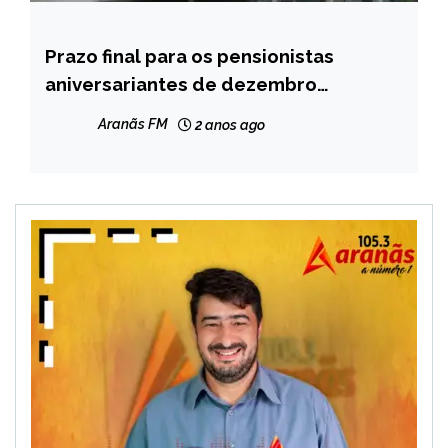
Prazo final para os pensionistas
MINAS
GERAIS
aniversariantes de dezembro
realizarem a prova de vida
NOTÍCIAS
Aranãs FM
2 anos ago