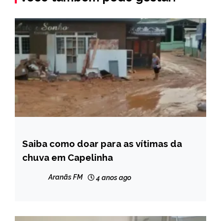
Saiba como doar para as vítimas da
CAPELINHA
chuva em Capelinha
NOTÍCIAS
Aranãs FM
4 anos ago