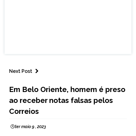
Next Post
CAPELINHA
Em Belo Oriente, homem é preso
MINAS
ao receber notas falsas pelos
GERAIS
NOTÍCIAS
Correios
ter maio 9 , 2023