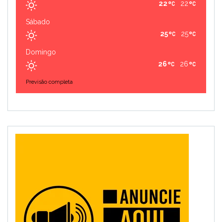
22
22
Sábado
25
25
Domingo
26
26
Previsão completa