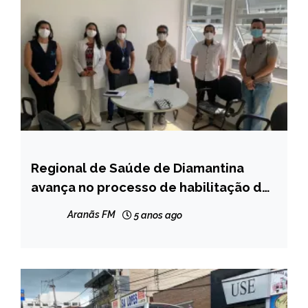
Regional de Saúde de Diamantina
MINAS
GERAIS
avança no processo de habilitação da
primeira Unidade de Vigilância
NOTÍCIAS
Aranãs FM
5 anos ago
Sentinela para Síndromes Gripais da
macrorregião Jequitinhonha