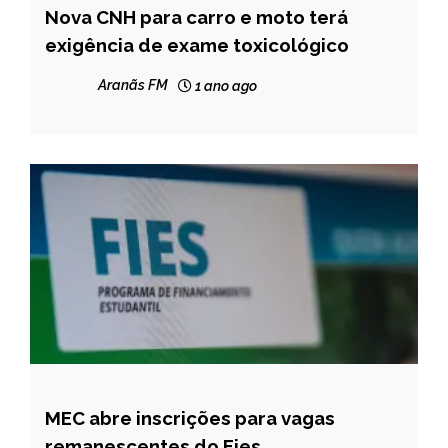
Nova CNH para carro e moto terá
BRASIL
exigência de exame toxicológico
NOTÍCIAS
Aranãs FM
1 ano ago
MEC abre inscrições para vagas
BRASIL
remanescentes do Fies