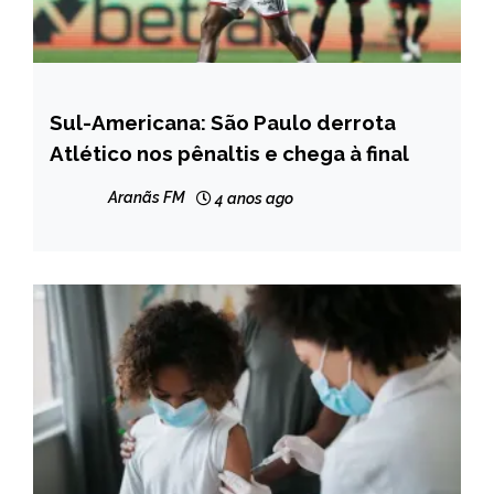
Sul-Americana: São Paulo derrota
ESPORTES
Atlético nos pênaltis e chega à final
NOTÍCIAS
Aranãs FM
4 anos ago