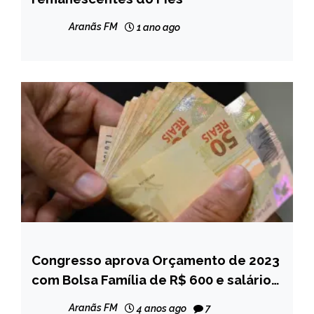
NOTÍCIAS
Aranãs FM
1 ano ago
Congresso aprova Orçamento de 2023
BRASIL
com Bolsa Família de R$ 600 e salário
NOTÍCIAS
mínimo de R$ 1.320
Aranãs FM
4 anos ago
7