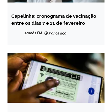
Capelinha: cronograma de vacinação
CAPELINHA
entre os dias 7 e 11 de fevereiro
NOTÍCIAS
Aranãs FM
5 anos ago