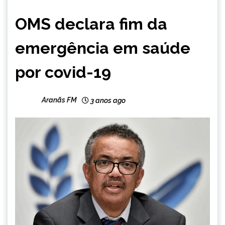
BRASIL
OMS declara fim da
INTERNACIONAL
NOTÍCIAS
emergência em saúde
por covid-19
Aranãs FM
3 anos ago