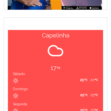
Capelinha
17
Sábado
25
22
Domingo
25
25
Segunda
25
25