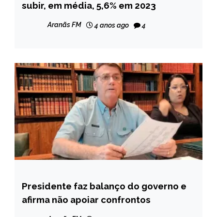
subir, em média, 5,6% em 2023
NOTÍCIAS
Aranãs FM
4 anos ago
4
Presidente faz balanço do governo e
BRASIL
afirma não apoiar confrontos
NOTÍCIAS