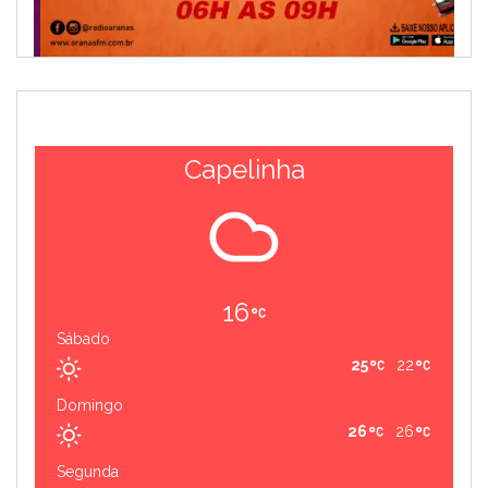
Capelinha
16
Sábado
25
22
Domingo
26
26
Segunda