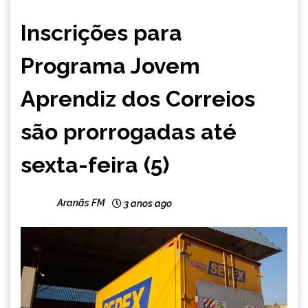
CAPELINHA
Inscrições para
MINAS
GERAIS
Programa Jovem
NOTÍCIAS
Aprendiz dos Correios
são prorrogadas até
sexta-feira (5)
Aranãs FM
3 anos ago