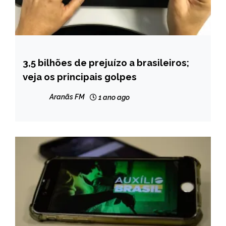
3,5 bilhões de prejuízo a brasileiros;
BRASIL
veja os principais golpes
NOTÍCIAS
Aranãs FM
1 ano ago