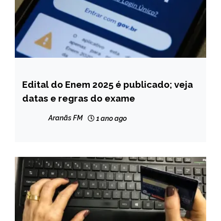
Edital do Enem 2025 é publicado; veja
BRASIL
datas e regras do exame
NOTÍCIAS
Aranãs FM
1 ano ago