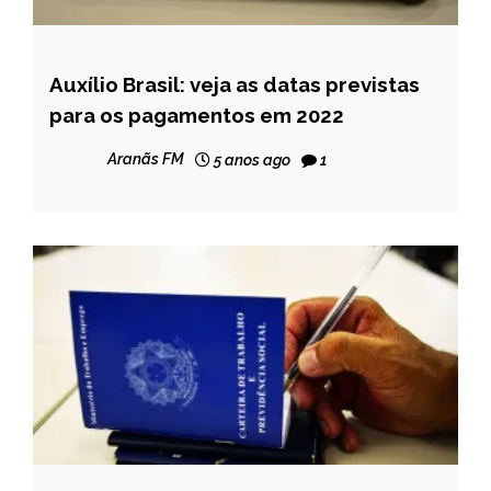
Auxílio Brasil: veja as datas previstas
BRASIL
para os pagamentos em 2022
NOTÍCIAS
Aranãs FM
5 anos ago
1