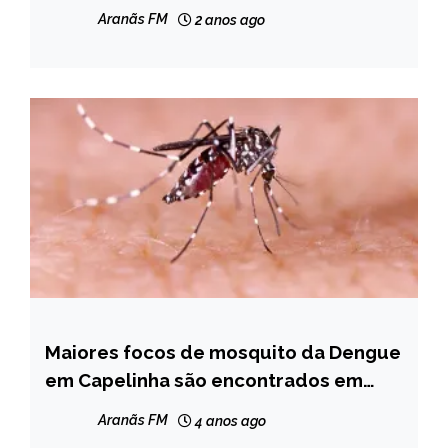
Aranãs FM
2 anos ago
Maiores focos de mosquito da Dengue
CAPELINHA
em Capelinha são encontrados em
NOTÍCIAS
Residências
Aranãs FM
4 anos ago