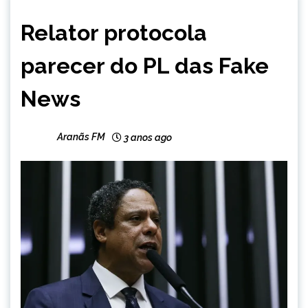
BRASIL
Relator protocola
NOTÍCIAS
parecer do PL das Fake
News
Aranãs FM
3 anos ago