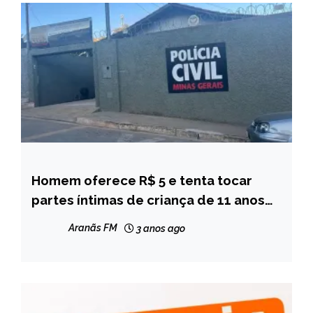
Homem oferece R$ 5 e tenta tocar
MINAS
GERAIS
partes íntimas de criança de 11 anos
em MG
NOTÍCIAS
Aranãs FM
3 anos ago