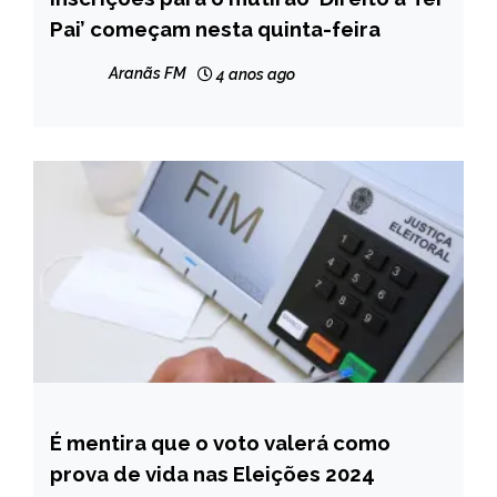
Pai’ começam nesta quinta-feira
NOTÍCIAS
Aranãs FM
4 anos ago
É mentira que o voto valerá como
BRASIL
prova de vida nas Eleições 2024
NOTÍCIAS