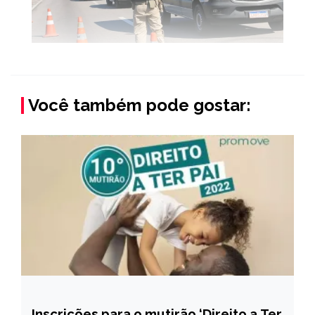
Você também pode gostar:
Inscrições para o mutirão ‘Direito a Ter
BRASIL