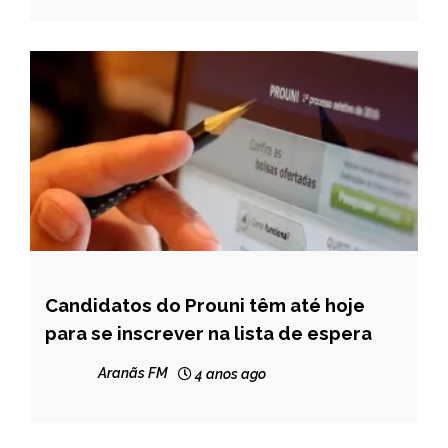
Candidatos do Prouni têm até hoje
BRASIL
para se inscrever na lista de espera
NOTÍCIAS
Aranãs FM
4 anos ago