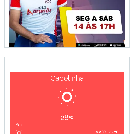
Capelinha
28
Sexta
22
22