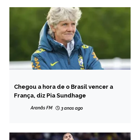
Chegou a hora de o Brasil vencer a
ESPORTES
França, diz Pia Sundhage
Aranãs FM
3 anos ago