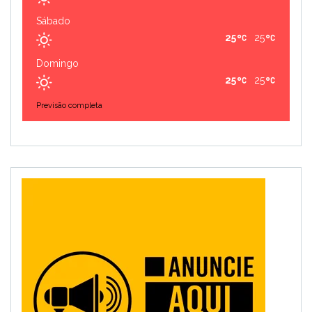
Sábado
25
25
Domingo
25
25
Previsão completa