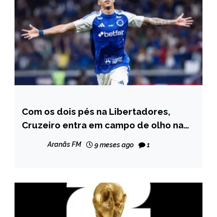
Com os dois pés na Libertadores,
ESPORTES
Cruzeiro entra em campo de olho na
NOTÍCIAS
taça do Brasileirão
Aranãs FM
9 meses ago
1