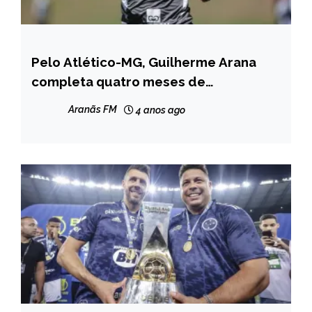
Pelo Atlético-MG, Guilherme Arana
ESPORTES
completa quatro meses de
recuperação na cirurgia do joelho
Aranãs FM
4 anos ago