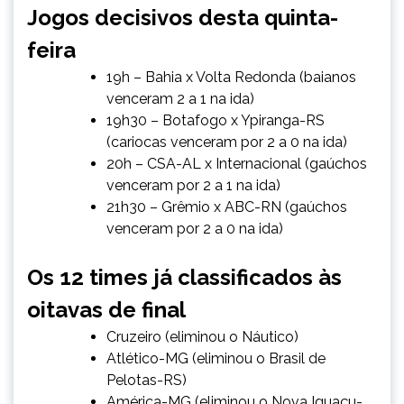
Jogos decisivos desta quinta-
feira
19h – Bahia x Volta Redonda (baianos
venceram 2 a 1 na ida)
19h30 – Botafogo x Ypiranga-RS
(cariocas venceram por 2 a 0 na ida)
20h – CSA-AL x Internacional (gaúchos
venceram por 2 a 1 na ida)
21h30 – Grêmio x ABC-RN (gaúchos
venceram por 2 a 0 na ida)
Os 12 times já classificados às
oitavas de final
Cruzeiro (eliminou o Náutico)
Atlético-MG (eliminou o Brasil de
Pelotas-RS)
América-MG (eliminou o Nova Iguaçu-