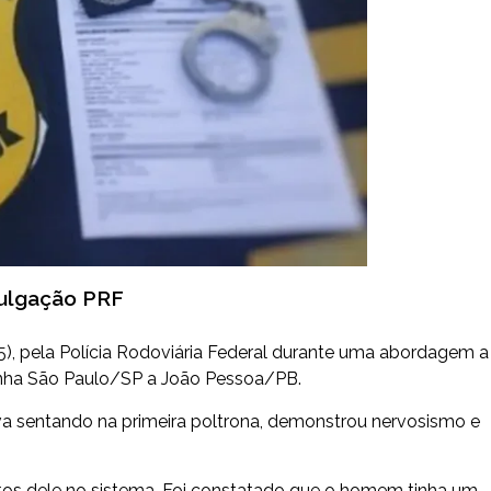
vulgação PRF
), pela Polícia Rodoviária Federal durante uma abordagem a
 linha São Paulo/SP a João Pessoa/PB.
ava sentando na primeira poltrona, demonstrou nervosismo e
os dele no sistema. Foi constatado que o homem tinha um