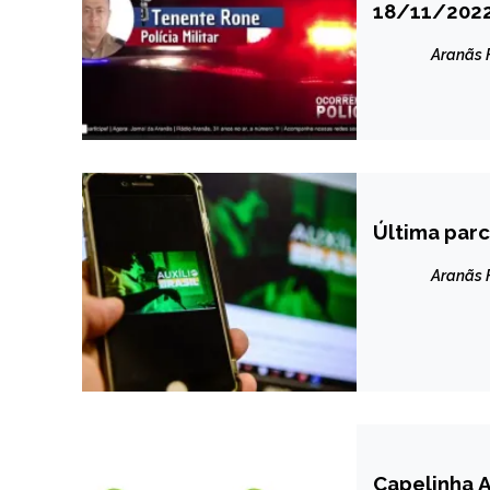
18/11/202
NOTÍCIAS
Aranãs
Última parc
BRASIL
NOTÍCIAS
Aranãs
Capelinha 
CAPELINHA