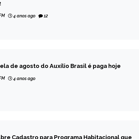
2
 FM
4 anos ago
12
ela de agosto do Auxílio Brasil é paga hoje
 FM
4 anos ago
Abre Cadastro para Programa Habitacional que