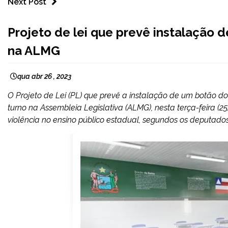
Next Post
MINAS
Projeto de lei que prevê instalação 
GERAIS
na ALMG
NOTÍCIAS
qua abr 26 , 2023
O Projeto de Lei (PL) que prevê a instalação de um botão d
turno na Assembleia Legislativa (ALMG), nesta terça-feira (
violência no ensino público estadual, segundos os deputados.