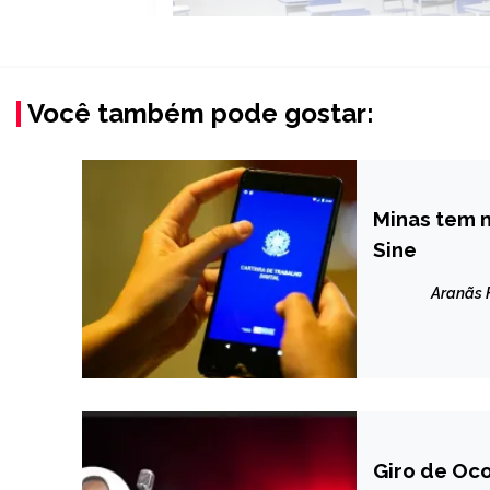
Você também pode gostar:
Minas tem 
CAPELINHA
Sine
MINAS
GERAIS
Aranãs
NOTÍCIAS
Giro de Oco
CAPELINHA