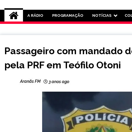
Rádio Aranãs 105.3
A RÁDIO
PROGRAMAÇÃO
NOTÍCIAS
CO
BRASIL
Passageiro com mandado de 
MINAS
GERAIS
pela PRF em Teófilo Otoni
NOTÍCIAS
Aranãs FM
3 anos ago