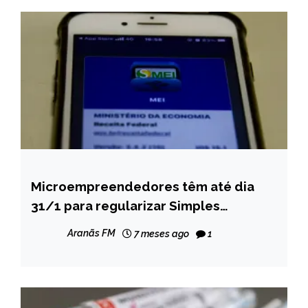
Microempreendedores têm até dia
BRASIL
31/1 para regularizar Simples
NOTÍCIAS
Nacional
Aranãs FM
7 meses ago
1