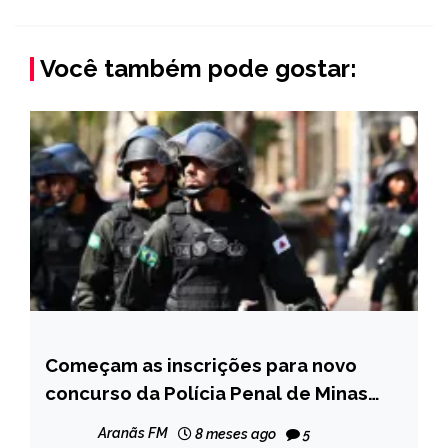
Você também pode gostar:
Começam as inscrições para novo
CAPELINHA
concurso da Polícia Penal de Minas
MINAS
Gerais, com 1.178 vagas
GERAIS
Aranãs FM
8 meses ago
5