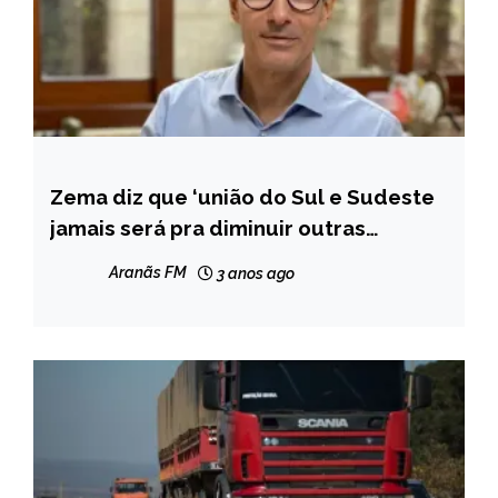
Zema diz que ‘união do Sul e Sudeste
MINAS
GERAIS
jamais será pra diminuir outras
regiões’
NOTÍCIAS
Aranãs FM
3 anos ago