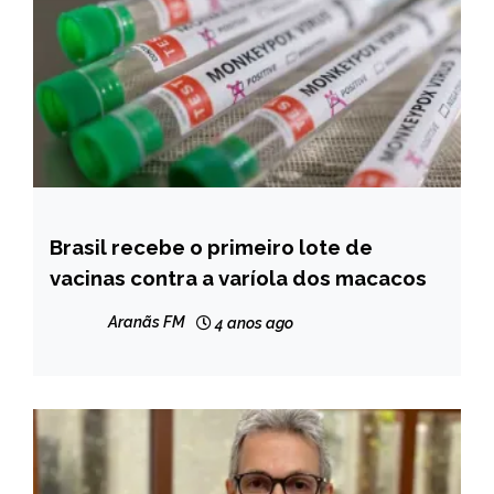
Brasil recebe o primeiro lote de
BRASIL
vacinas contra a varíola dos macacos
NOTÍCIAS
Aranãs FM
4 anos ago