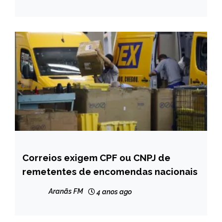
NOTÍCIAS
Correios exigem CPF ou CNPJ de
BRASIL
remetentes de encomendas nacionais
NOTÍCIAS
Aranãs FM
4 anos ago