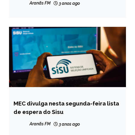
Aranãs FM
3 anos ago
MEC divulga nesta segunda-feira lista
BRASIL
de espera do Sisu
CAPELINHA
MINAS
Aranãs FM
3 anos ago
GERAIS