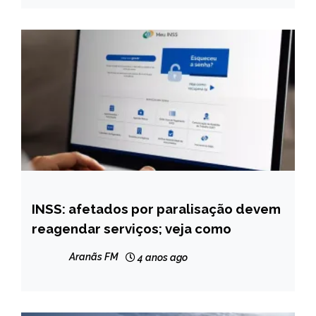
NOTÍCIAS
INSS: afetados por paralisação devem
BRASIL
reagendar serviços; veja como
NOTÍCIAS
Aranãs FM
4 anos ago