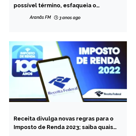
possível término, esfaqueia o
MINAS
namorado e é acaba presa
GERAIS
Aranãs FM
3 anos ago
NOTÍCIAS
Receita divulga novas regras para o
BRASIL
Imposto de Renda 2023; saiba quais
NOTÍCIAS
são