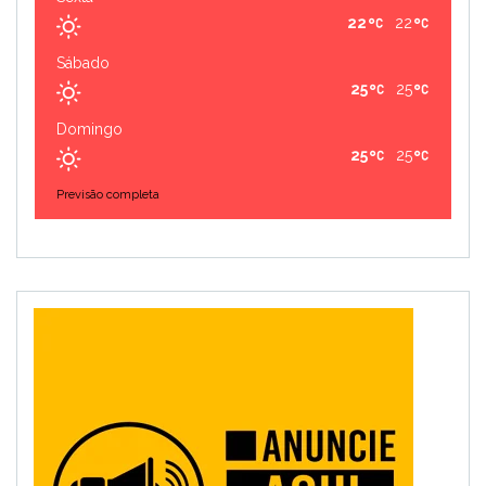
22
22
Sábado
25
25
Domingo
25
25
Previsão completa