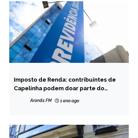
Imposto de Renda: contribuintes de
BRASIL
Capelinha podem doar parte do
NOTÍCIAS
tributo devido
Aranãs FM
1 ano ago