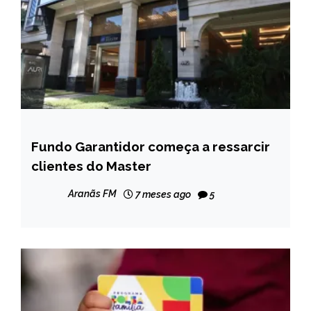
Fundo Garantidor começa a ressarcir
BRASIL
clientes do Master
NOTÍCIAS
Aranãs FM
7 meses ago
5