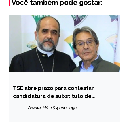
Você também pode gostar:
TSE abre prazo para contestar
BRASIL
candidatura de substituto de
NOTÍCIAS
Jefferson
Aranãs FM
4 anos ago