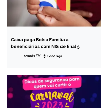
Caixa paga Bolsa Família a
BRASIL
beneficiários com NIS de final 5
NOTÍCIAS
Aranãs FM
1 ano ago