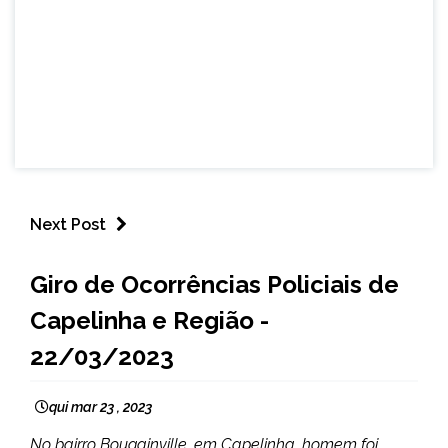
Next Post
CAPELINHA
Giro de Ocorrências Policiais de
MINAS
Capelinha e Região -
GERAIS
NOTÍCIAS
22/03/2023
qui mar 23 , 2023
No bairro Bougainville, em Capelinha, homem foi