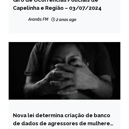
Capelinha e Região – 03/07/2024
MINAS
GERAIS
Aranãs FM
2 anos ago
NOTÍCIAS
Nova lei determina criação de banco
MINAS
GERAIS
de dados de agressores de mulheres