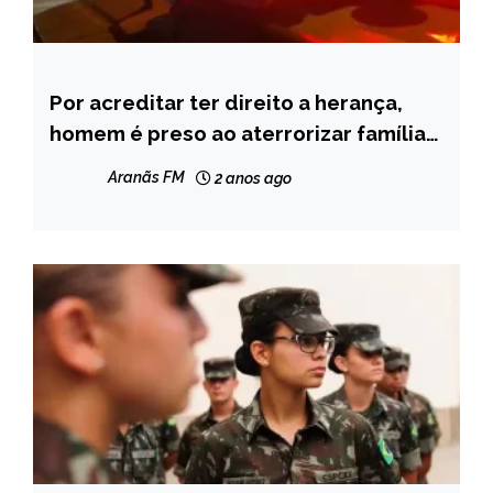
Por acreditar ter direito a herança,
MINAS
GERAIS
homem é preso ao aterrorizar família
no bairro São Geraldo, em
NOTÍCIAS
Aranãs FM
2 anos ago
Itamarandiba