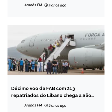
em Minas Gerais
NOTÍCIAS
Aranãs FM
3 anos ago
Décimo voo da FAB com 213
BRASIL
repatriados do Líbano chega a São
INTERNACIONAL
Paulo
NOTÍCIAS
Aranãs FM
2 anos ago