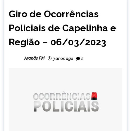
CAPELINHA
Giro de Ocorrências
NOTÍCIAS
Policiais de Capelinha e
Região – 06/03/2023
Aranãs FM
3 anos ago
1