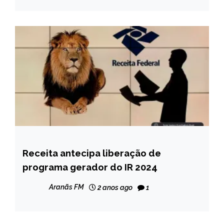
Receita antecipa liberação de
BRASIL
programa gerador do IR 2024
NOTÍCIAS
Aranãs FM
2 anos ago
1