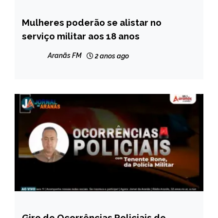
Mulheres poderão se alistar no
BRASIL
serviço militar aos 18 anos
NOTÍCIAS
Aranãs FM
2 anos ago
Giro de Ocorrências Policiais de
CAPELINHA