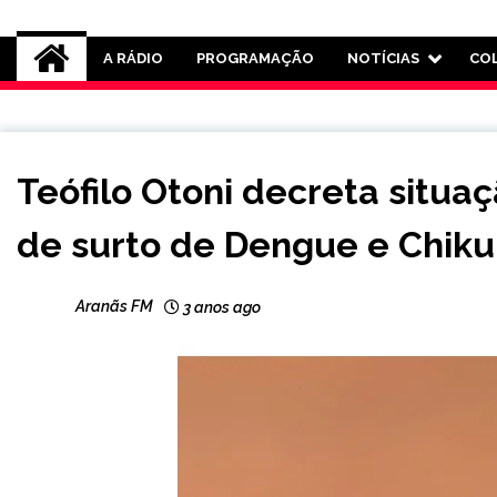
Rádio Aranãs 105.3
A RÁDIO
PROGRAMAÇÃO
NOTÍCIAS
CO
MINAS
Teófilo Otoni decreta situ
GERAIS
NOTÍCIAS
de surto de Dengue e Chik
Aranãs FM
3 anos ago