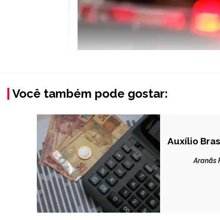
Você também pode gostar:
Auxílio Bras
BRASIL
NOTÍCIAS
Aranãs