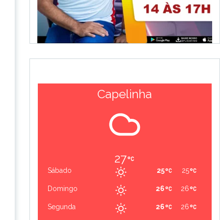
Capelinha
27
Sábado
25
25
Domingo
26
26
Segunda
26
26