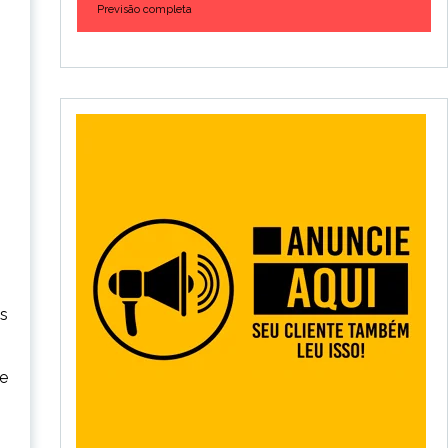
Previsão completa
os
te