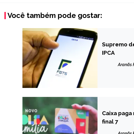
Você também pode gostar:
Supremo de
BRASIL
IPCA
NOTÍCIAS
Aranãs
Caixa paga 
BRASIL
final 7
NOTÍCIAS
Aranãs