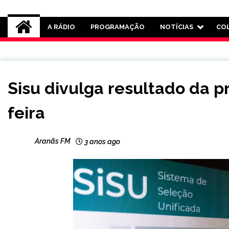
Rádio Aranãs 105.3
A RÁDIO
PROGRAMAÇÃO
NOTÍCIAS
CO
BRASIL
Sisu divulga resultado da 
NOTÍCIAS
feira
Aranãs FM
3 anos ago