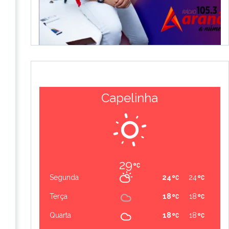
Capelinha
29
Segunda
24
24
Terça
18
18
Quarta
18
18