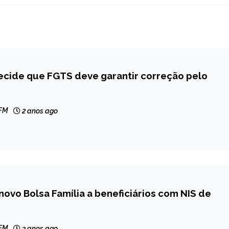
cide que FGTS deve garantir correção pelo
 FM
2 anos ago
novo Bolsa Família a beneficiários com NIS de
 FM
3 anos ago