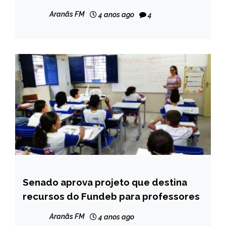
chuvas
GERAIS
Aranãs FM
4 anos ago
4
NOTÍCIAS
Senado aprova projeto que destina
BRASIL
recursos do Fundeb para professores
NOTÍCIAS
Aranãs FM
4 anos ago