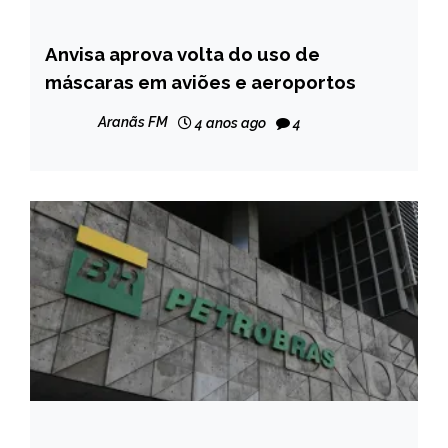
Anvisa aprova volta do uso de
BRASIL
máscaras em aviões e aeroportos
NOTÍCIAS
Aranãs FM
4 anos ago
4