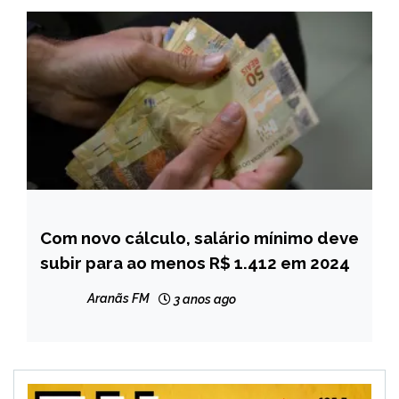
Com novo cálculo, salário mínimo deve
BRASIL
subir para ao menos R$ 1.412 em 2024
CAPELINHA
MINAS
Aranãs FM
3 anos ago
GERAIS
NOTÍCIAS