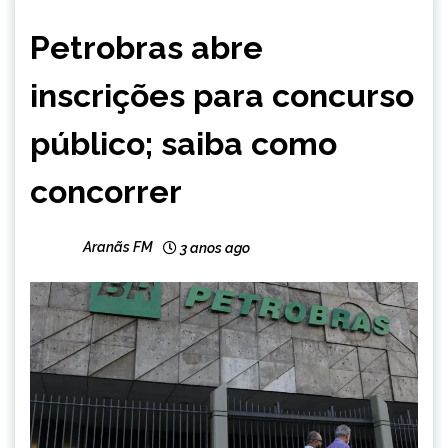
BRASIL
Petrobras abre
NOTÍCIAS
inscrições para concurso
público; saiba como
concorrer
Aranãs FM
3 anos ago