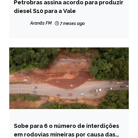
Petrobras assina acordo para produzir
BRASIL
diesel S10 para a Vale
MINAS
GERAIS
Aranãs FM
7 meses ago
NOTÍCIAS
Sobe para 6 o número de interdições
CAPELINHA
em rodovias mineiras por causa das
MINAS