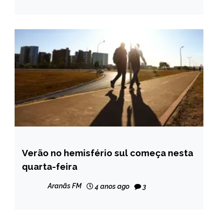
Verão no hemisfério sul começa nesta
BRASIL
quarta-feira
NOTÍCIAS
Aranãs FM
4 anos ago
3