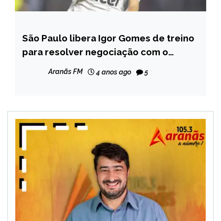
São Paulo libera Igor Gomes de treino
ESPORTES
para resolver negociação com o
Atlético-MG
Aranãs FM
4 anos ago
5