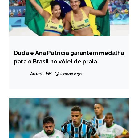
Duda e Ana Patrícia garantem medalha
ESPORTES
para o Brasil no vôlei de praia
Aranãs FM
2 anos ago