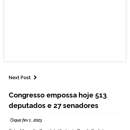
Next Post
BRASIL
Congresso empossa hoje 513
NOTÍCIAS
deputados e 27 senadores
qua fev 1 , 2023