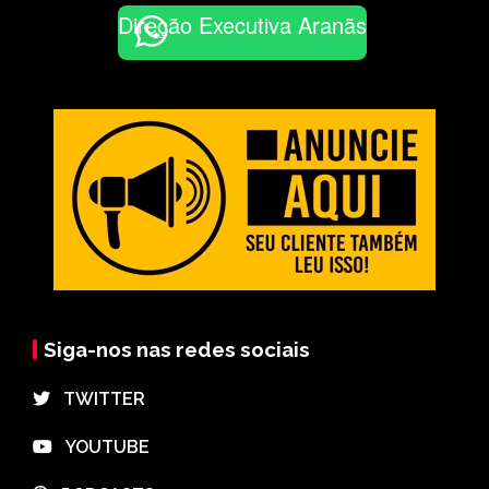
Direção Executiva Aranãs
Siga-nos nas redes sociais
⠀TWITTER
⠀YOUTUBE