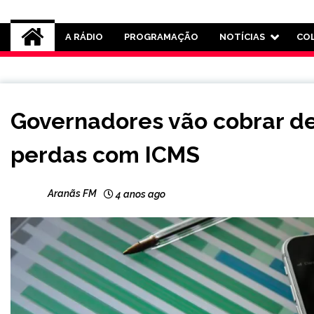
Rádio Aranãs 105.3
A RÁDIO
PROGRAMAÇÃO
NOTÍCIAS
CO
BRASIL
Governadores vão cobrar d
NOTÍCIAS
perdas com ICMS
Aranãs FM
4 anos ago