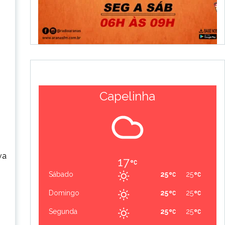
Capelinha
va
17
Sábado
25
25
Domingo
25
25
Segunda
25
25