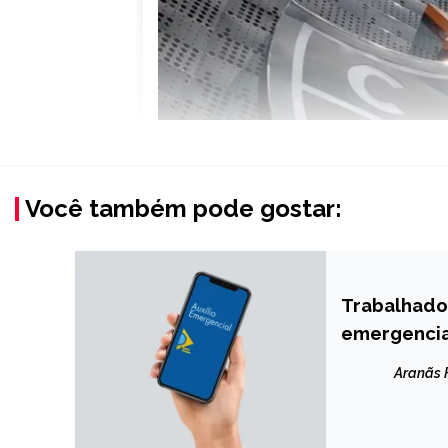
Você também pode gostar:
Trabalhado
NOTÍCIAS
emergencia
Aranãs