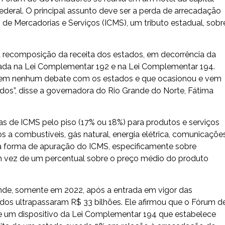
ederal. O principal assunto deve ser a perda de arrecadação
de Mercadorias e Serviços (ICMS), um tributo estadual, sobr
 recomposição da receita dos estados, em decorrência da
gnada na Lei Complementar 192 e na Lei Complementar 194.
sem nenhum debate com os estados e que ocasionou e vem
os”, disse a governadora do Rio Grande do Norte, Fátima
s de ICMS pelo piso (17% ou 18%) para produtos e serviços
os a combustíveis, gás natural, energia elétrica, comunicaçõe
u a forma de apuração do ICMS, especificamente sobre
m vez de um percentual sobre o preço médio do produto
nde, somente em 2022, após a entrada em vigor das
ados ultrapassaram R$ 33 bilhões. Ele afirmou que o Fórum d
e um dispositivo da Lei Complementar 194 que estabelece