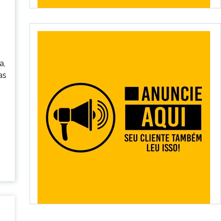
a,
as