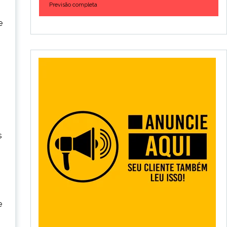
Previsão completa
e
s
e