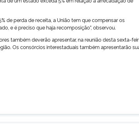
eita de um estado exceda 5% em relação à arrecadação de
 5% de perda de receita, a União tem que compensar os
do, e é preciso que haja recomposição”, observou.
ores também deverão apresentar, na reunião desta sexta-feir
região. Os consórcios interestaduais também apresentarão su