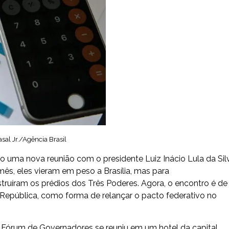
asal Jr./Agência Brasil
o uma nova reunião com o presidente Luiz Inácio Lula da Sil
 mês, eles vieram em peso a Brasília, mas para
struíram os prédios dos Três Poderes. Agora, o encontro é de
a República, como forma de relançar o pacto federativo no
 o Fórum de Governadores se reuniu em um hotel da capital