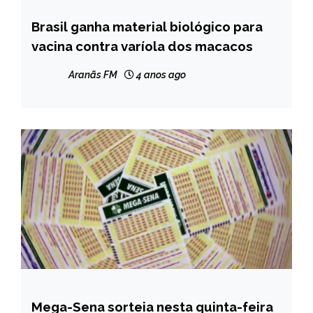
Brasil ganha material biológico para
BRASIL
vacina contra varíola dos macacos
NOTÍCIAS
Aranãs FM
4 anos ago
Mega-Sena sorteia nesta quinta-feira
BRASIL