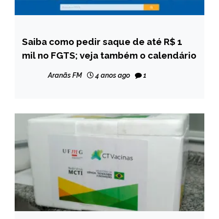
Saiba como pedir saque de até R$ 1
BRASIL
mil no FGTS; veja também o calendário
NOTÍCIAS
Aranãs FM
4 anos ago
1