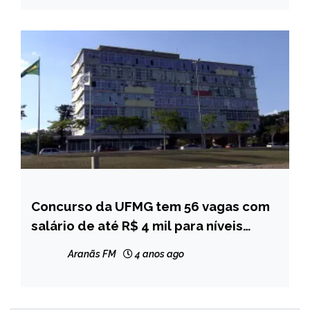
Concurso da UFMG tem 56 vagas com
CAPELINHA
salário de até R$ 4 mil para níveis
MINAS
médio e superior
GERAIS
Aranãs FM
4 anos ago
NOTÍCIAS