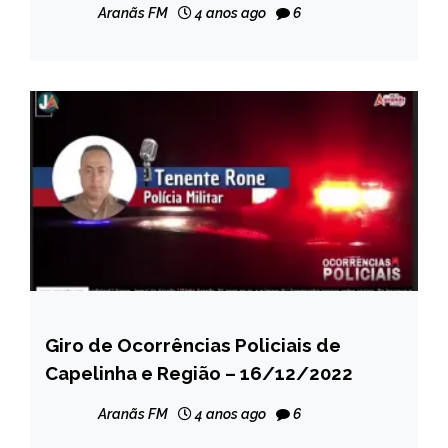
Aranãs FM
4 anos ago
6
Giro de Ocorrências Policiais de
CAPELINHA
Capelinha e Região – 16/12/2022
NOTÍCIAS
Aranãs FM
4 anos ago
6