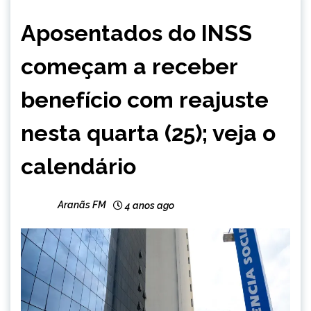
BRASIL
Aposentados do INSS
NOTÍCIAS
começam a receber
benefício com reajuste
nesta quarta (25); veja o
calendário
Aranãs FM
4 anos ago