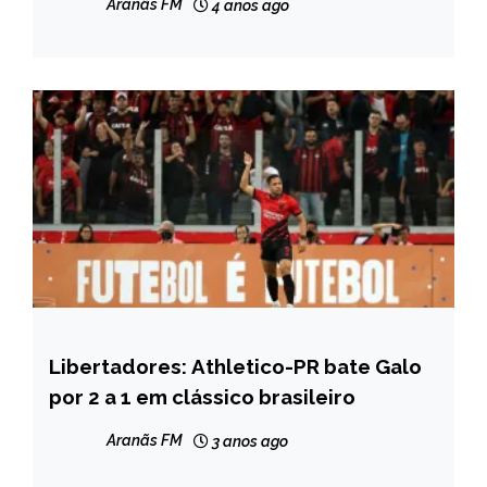
Aranãs FM
4 anos ago
Libertadores: Athletico-PR bate Galo
ESPORTES
por 2 a 1 em clássico brasileiro
Aranãs FM
3 anos ago