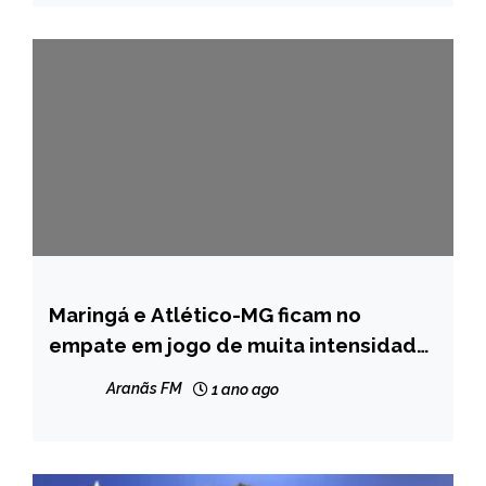
Maringá e Atlético-MG ficam no
ESPORTES
empate em jogo de muita intensidade
NOTÍCIAS
na Copa do Brasil
Aranãs FM
1 ano ago