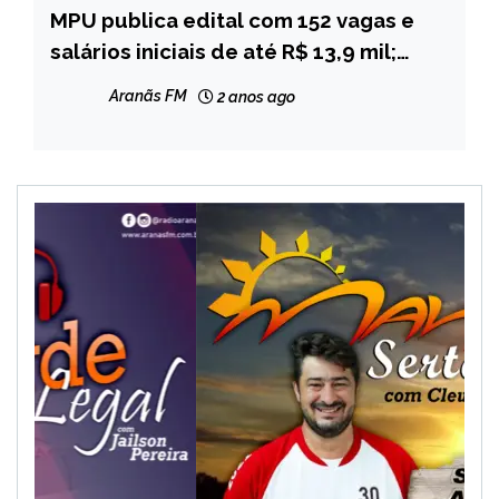
MPU publica edital com 152 vagas e
BRASIL
salários iniciais de até R$ 13,9 mil;
NOTÍCIAS
confira
Aranãs FM
2 anos ago