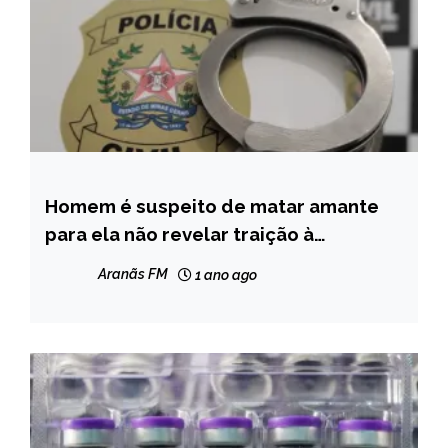
Homem é suspeito de matar amante
MINAS
GERAIS
para ela não revelar traição à
namorada dele, diz Polícia Civil
NOTÍCIAS
Aranãs FM
1 ano ago