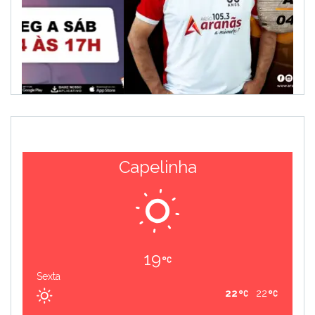
Capelinha
19
Sexta
22
22