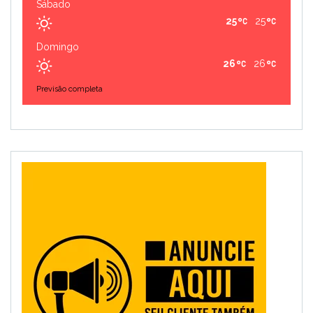
Sábado
25
25
Domingo
26
26
Previsão completa