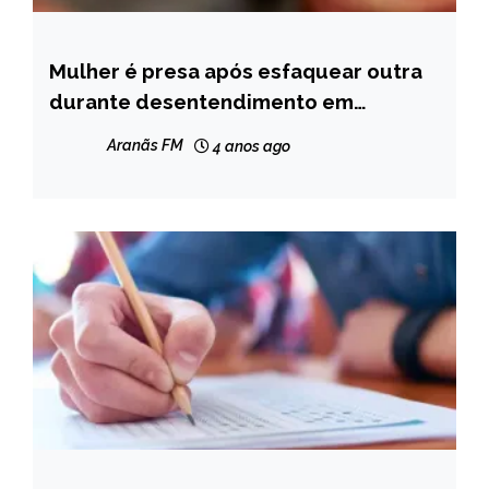
Mulher é presa após esfaquear outra
NOTÍCIAS
durante desentendimento em
Turmalina
Aranãs FM
4 anos ago