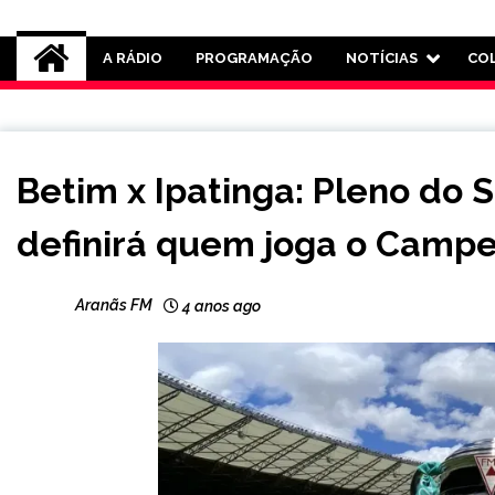
Rádio Aranãs 105.3
A RÁDIO
PROGRAMAÇÃO
NOTÍCIAS
CO
ESPORTES
Betim x Ipatinga: Pleno do
definirá quem joga o Campe
Aranãs FM
4 anos ago