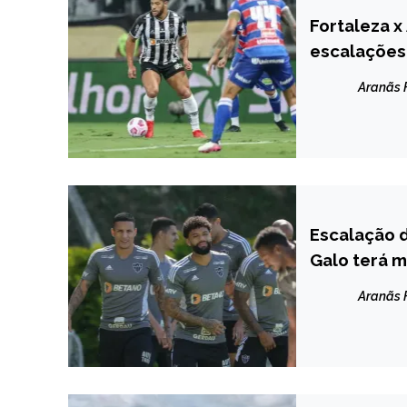
Fortaleza x 
ESPORTES
escalações
Aranãs
Escalação d
ESPORTES
Galo terá 
Aranãs