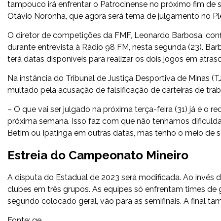
tampouco irá enfrentar o Patrocinense no próximo fim de s
Otávio Noronha, que agora será tema de julgamento no P
O diretor de competições da FMF, Leonardo Barbosa, confi
durante entrevista à Rádio 98 FM, nesta segunda (23). Bar
terá datas disponíveis para realizar os dois jogos em atraso
Na instância do Tribunal de Justiça Desportiva de Minas (
multado pela acusação de falsificação de carteiras de tra
– O que vai ser julgado na próxima terça-feira (31) já é o
próxima semana. Isso faz com que não tenhamos dificuldad
Betim ou Ipatinga em outras datas, mas tenho o meio de s
Estreia do Campeonato Mineiro
A disputa do Estadual de 2023 será modificada. Ao invés de
clubes em três grupos. As equipes só enfrentam times de 
segundo colocado geral, vão para as semifinais. A final ta
Fonte: ge