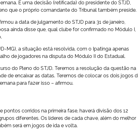
emana. É uma decisão (retificada) do presidente do STJD,
leno que o próprio comandante do Tribunal também preside.
rmou a data de julgamento do STJD para 31 de janeiro,
bosa ainda disse que, qual clube for confirmado no Módulo I,
.
TJD-MG), a situação está resolvida, com o Ipatinga apenas
balho de jogadores na disputa do Módulo II do Estadual.
 recurso do Pleno do STJD. Teremos a resolução da questão na
e de encaixar as datas. Teremos de colocar os dois jogos 
emana para fazer isso – afirmou.
 pontos corridos na primeira fase, haverá divisão dos 12
grupos diferentes. Os líderes de cada chave, além do melhor
mbém será em jogos de ida e volta.