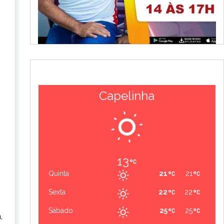
Capelinha
13
Quinta
21
21
Sexta
22
22
Sábado
25
25
,