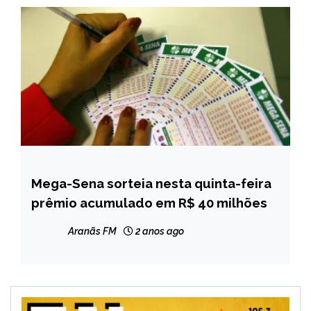
Mega-Sena sorteia nesta quinta-feira
BRASIL
prêmio acumulado em R$ 40 milhões
NOTÍCIAS
Aranãs FM
2 anos ago