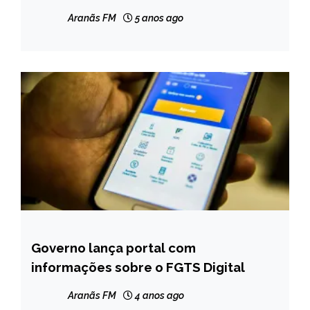
Aranãs FM
5 anos ago
Governo lança portal com
BRASIL
informações sobre o FGTS Digital
NOTÍCIAS
Aranãs FM
4 anos ago