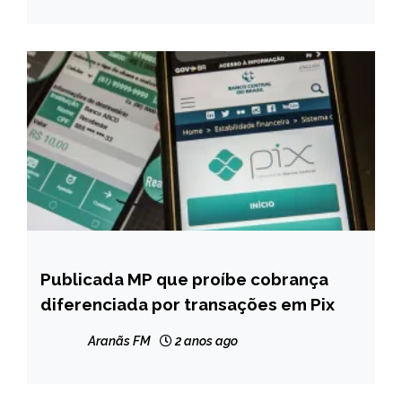
Publicada MP que proíbe cobrança
BRASIL
diferenciada por transações em Pix
NOTÍCIAS
Aranãs FM
2 anos ago