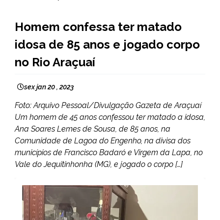
CAPELINHA
Homem confessa ter matado
MINAS
idosa de 85 anos e jogado corpo
GERAIS
NOTÍCIAS
no Rio Araçuaí
sex jan 20 , 2023
Foto: Arquivo Pessoal/Divulgação Gazeta de Araçuaí
Um homem de 45 anos confessou ter matado a idosa,
Ana Soares Lemes de Sousa, de 85 anos, na
Comunidade de Lagoa do Engenho, na divisa dos
municípios de Francisco Badaró e Virgem da Lapa, no
Vale do Jequitinhonha (MG), e jogado o corpo […]