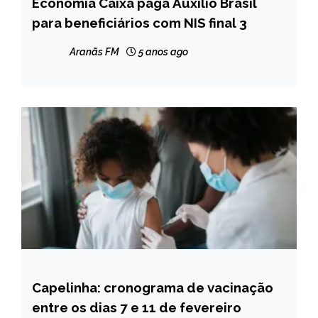
Economia Caixa paga Auxílio Brasil
BRASIL
para beneficiários com NIS final 3
NOTÍCIAS
Aranãs FM
5 anos ago
Capelinha: cronograma de vacinação
CAPELINHA
entre os dias 7 e 11 de fevereiro
NOTÍCIAS