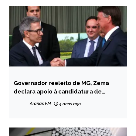
Governador reeleito de MG, Zema
BRASIL
declara apoio à candidatura de
MINAS
Bolsonaro
GERAIS
Aranãs FM
4 anos ago
NOTÍCIAS