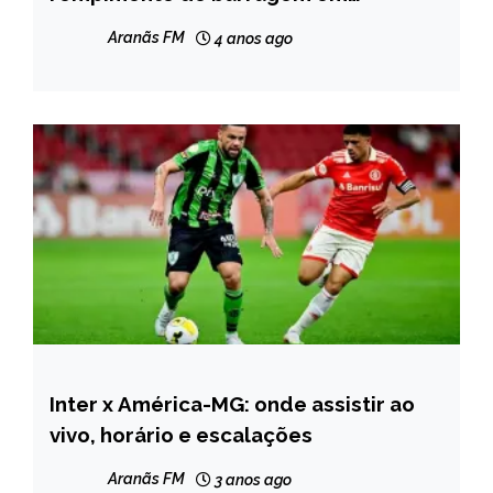
Brumadinho
NOTÍCIAS
Aranãs FM
4 anos ago
Inter x América-MG: onde assistir ao
ESPORTES
vivo, horário e escalações
NOTÍCIAS
Aranãs FM
3 anos ago