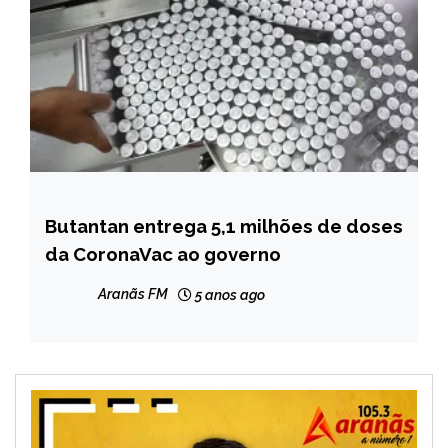
Butantan entrega 5,1 milhões de doses
BRASIL
da CoronaVac ao governo
NOTÍCIAS
Aranãs FM
5 anos ago