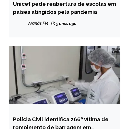
Unicef pede reabertura de escolas em
INTERNACIONAL
países atingidos pela pandemia
NOTÍCIAS
Aranãs FM
5 anos ago
Polícia Civil identifica 266ª vítima de
MINAS
GERAIS
rompimento de barragem em