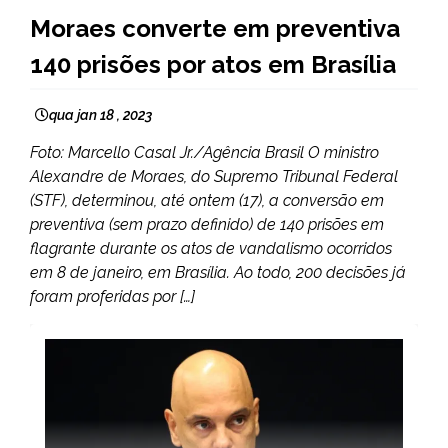
BRASIL
Moraes converte em preventiva
NOTÍCIAS
140 prisões por atos em Brasília
qua jan 18 , 2023
Foto: Marcello Casal Jr./Agência Brasil O ministro
Alexandre de Moraes, do Supremo Tribunal Federal
(STF), determinou, até ontem (17), a conversão em
preventiva (sem prazo definido) de 140 prisões em
flagrante durante os atos de vandalismo ocorridos
em 8 de janeiro, em Brasília. Ao todo, 200 decisões já
foram proferidas por […]