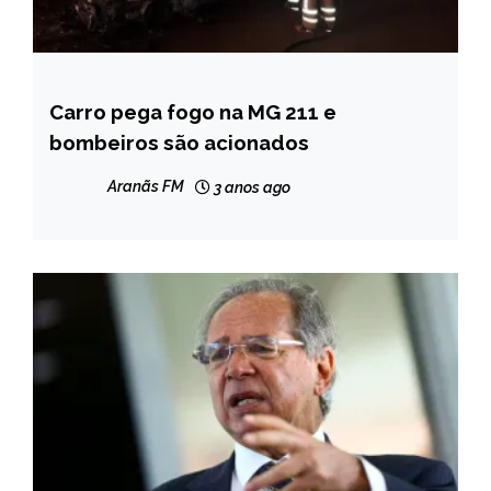
Carro pega fogo na MG 211 e
CAPELINHA
bombeiros são acionados
NOTÍCIAS
Aranãs FM
3 anos ago