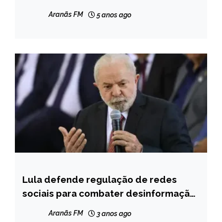
Aranãs FM
5 anos ago
Lula defende regulação de redes
NOTÍCIAS
sociais para combater desinformação
e fake news
Aranãs FM
3 anos ago