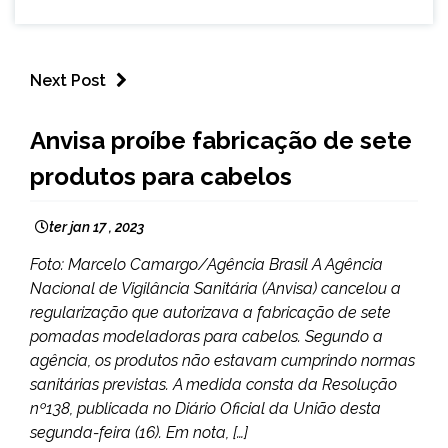
Next Post
BRASIL
Anvisa proíbe fabricação de sete
NOTÍCIAS
produtos para cabelos
ter jan 17 , 2023
Foto: Marcelo Camargo/Agência Brasil A Agência
Nacional de Vigilância Sanitária (Anvisa) cancelou a
regularização que autorizava a fabricação de sete
pomadas modeladoras para cabelos. Segundo a
agência, os produtos não estavam cumprindo normas
sanitárias previstas. A medida consta da Resolução
nº138, publicada no Diário Oficial da União desta
segunda-feira (16). Em nota, […]