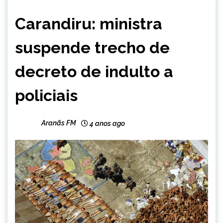
BRASIL
Carandiru: ministra
NOTÍCIAS
suspende trecho de
decreto de indulto a
policiais
Aranãs FM
4 anos ago