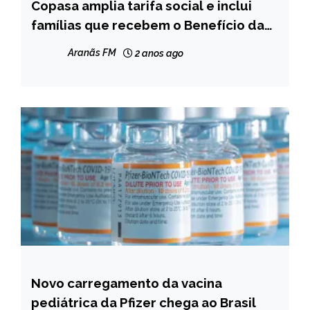
Copasa amplia tarifa social e inclui
MINAS
GERAIS
famílias que recebem o Benefício da
Prestação Continuada
NOTÍCIAS
Aranãs FM
2 anos ago
Novo carregamento da vacina
BRASIL
pediátrica da Pfizer chega ao Brasil
NOTÍCIAS