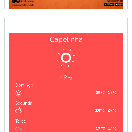
Capelinha
18
Domingo
25
19
Segunda
25
25
Terça
17
17